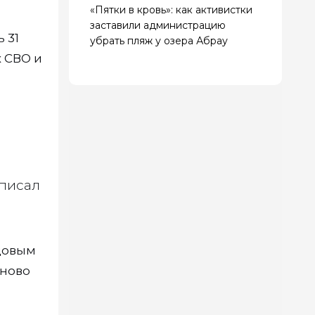
«Пятки в кровь»: как активистки
заставили администрацию
 31
убрать пляж у озера Абрау
 СВО и
аписал
цовым
аново