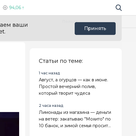
94,06
Поиск по 
Мы в с
Польза
ваем ваши
Принять
t.
Статьи по теме:
1 час назад
Август, а огурцов — как в июне.
Простой вечерний полив,
который творит чудеса
.
2 часа назад
Лимонады из магазина — деньги
на ветер: закатываю "Мохито" по
10 банок, и зимой семья просит
добавки