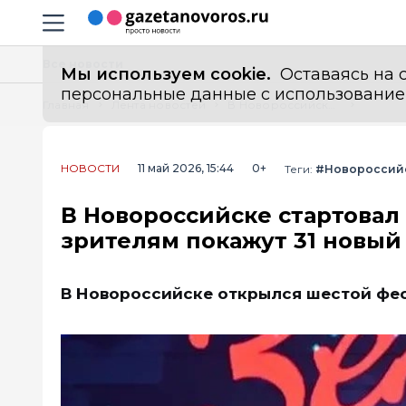
Информационный портал "ГазетаНоворос.ру"
Навигация сайта
Все новости
Мы используем cookie.
Оставаясь на с
персональные данные с использованием м
Главная
Лента новостей
В Новороссийске стартовал кинофестиваль «Малая земля»: зрителям покажут 31 новый патриотический фильм
НОВОСТИ
11 май 2026, 15:44
0+
Теги:
#Новороссий
В Новороссийске стартовал
зрителям покажут 31 новы
В Новороссийске открылся шестой фес