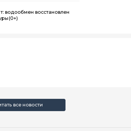
т: водообмен восстановлен
уры
(0+)
итать все новости