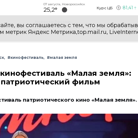
07 августа, Новороссийск
81,41
Курс ЦБ
25,2°
Новости России
айте, вы соглашаетесь с тем, что мы обрабаты
етрик Яндекс Метрика,top.mail.ru, LiveInterne
ск
#кинофестиваль
#малая земля
 кинофестиваль «Малая земля»:
й патриотический фильм
тиваль патриотического кино «Малая земля»