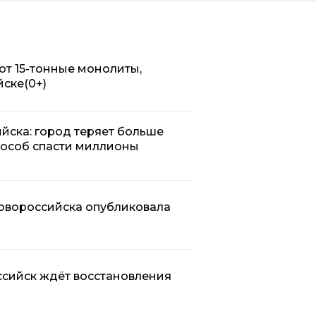
ют 15-тонные монолиты,
йске
(0+)
йска: город теряет больше
пособ спасти миллионы
Новороссийска опубликовала
оссийск ждёт восстановления