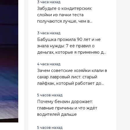
3 часа назад
Забудьте о кондитерских:
слойки из пачки теста
получаются лучше, чем в
магазине
3 часа назад
Бабушка прожила 90 лет и не
знала нужды: 7 её правил о
деньгах, которые я применяю до
сих пор
4 часа назад
Зачем советские хозяйки клали в
сахар лавровый лист: старый
лайфхак, который работает до
сих пор
5 часов назад
Почему бензин дорожает:
главные причины и что ждёт
водителей дальше
5 часов назад