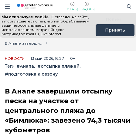
Информационный портал "ГазетаНоворос.ру"
Поиск
Навигация сайта
81,41
94,06
Мы используем cookie.
Оставаясь на сайте,
Все новости
Новости России
Польза
вы соглашаетесь с тем, что мы обрабатываем
ваши персональные данные с
использованием метрик Яндекс
Принять
Метрика,top.mail.ru, LiveInternet.
Главная
Лента новостей
В Анапе завершили отсыпку песка на участке от центрального пляжа до «Бимлюка»: завезено 74,3 тысячи кубометров
НОВОСТИ
13 май 2026, 16:27
0+
Теги:
#Анапа
#отсыпка пляжей
#подготовка к сезону
В Анапе завершили отсыпку
песка на участке от
центрального пляжа до
«Бимлюка»: завезено 74,3 тысячи
кубометров