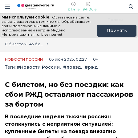
Информационный портал "ГазетаНоворос.ру"
Поиск
Навигация сайта
81,41
94,06
Мы используем cookie.
Оставаясь на сайте,
Все новости
Новости России
Польза
вы соглашаетесь с тем, что мы обрабатываем
ваши персональные данные с
использованием метрик Яндекс
Принять
Метрика,top.mail.ru, LiveInternet.
Главная
Лента новостей
С билетом, но без поездки: как сбои РЖД оставляют пассажиров за бортом
НОВОСТИ РОССИИ
05 июн 2025, 02:27
0+
Теги:
#Новости России
#поезд
#ржд
С билетом, но без поездки: как
сбои РЖД оставляют пассажиров
за бортом
В последние недели тысячи россиян
столкнулись с неприятной ситуацией:
купленные билеты на поезда внезапно