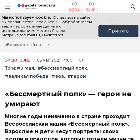
Информационный портал "ГазетаНоворос.ру"
Поиск
Навигация сайта
80,93
93,19
Мы используем cookie.
Оставаясь на сайте,
Все новости
Новости России
Польза
вы соглашаетесь с тем, что мы обрабатываем
ваши персональные данные с
использованием метрик Яндекс
Принять
Метрика,top.mail.ru, LiveInternet.
Главная
Лента новостей
«Бессмертный полк» — герои не умирают
ЭКСКЛЮЗИВ
05 май 2021, 14:00
0+
Теги:
#9 Мая
#бессмертный полк
#великая победа
#вов
#герои
«Бессмертный полк» — герои не
умирают
Многие годы неизменно в стране проходит
Всероссийская акция «Бессмертный полк».
Взрослые и дети несут портреты своих
дедов и прадедов, которые отдали жизни за