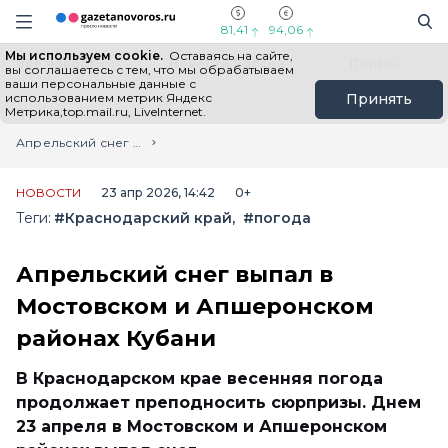
Информационный портал "ГазетаНоворос.ру"
Поиск
Навигация сайта
81,41
94,06
Мы используем cookie.
Оставаясь на сайте,
Все новости
Новости России
Польза
вы соглашаетесь с тем, что мы обрабатываем
ваши персональные данные с
использованием метрик Яндекс
Принять
Метрика,top.mail.ru, LiveInternet.
Главная
Лента новостей
Апрельский снег выпал в Мостовском и Апшеронском районах Кубани
НОВОСТИ
23 апр 2026, 14:42
0+
Теги:
#Краснодарский край
#погода
Апрельский снег выпал в
Мостовском и Апшеронском
районах Кубани
В Краснодарском крае весенняя погода
продолжает преподносить сюрпризы. Днем
23 апреля в Мостовском и Апшеронском