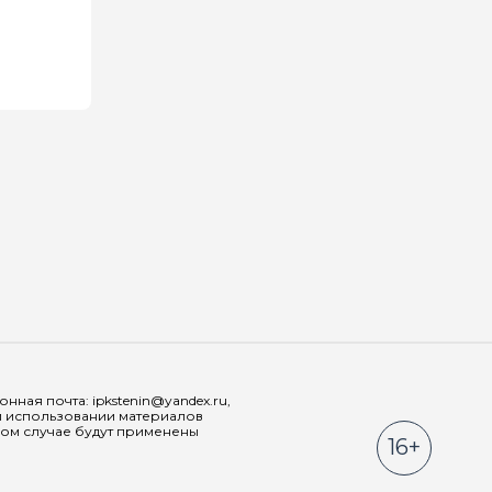
Мы в соц
ная почта: ipkstenin@yandex.ru,
При использовании материалов
ном случае будут применены
16+