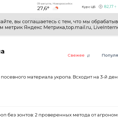
09 августа, Новороссийск
82,17
Курс ЦБ
27,6°
Новости России
айте, вы соглашаетесь с тем, что мы обрабаты
етрик Яндекс Метрика,top.mail.ru, LiveInterne
на
Свежее
Попул
для посевного материала укропа. Всходит на 3-й ден
роп без зонтов: 2 проверенных метода от агроно