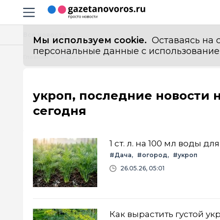
Информационный портал "ГазетаНоворос.ру"
Навигация сайта
Все новости
Мы используем cookie.
Оставаясь на с
персональные данные с использованием м
Главная
# укроп
укроп, последние новости 
сегодня
1 ст. л. на 100 мл воды 
#Дача
#огород
#укроп
26.05.26, 05:01
Как вырастить густой ук