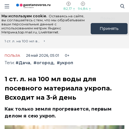
Информационный портал "ГазетаНоворос.ру"
Поиск
Навигация сайта
82,17
94,84
Мы используем cookie.
Оставаясь на сайте,
Все новости
Новости России
Польза
вы соглашаетесь с тем, что мы обрабатываем
ваши персональные данные с
использованием метрик Яндекс
Принять
Метрика,top.mail.ru, LiveInternet.
Главная
Лента новостей
1 ст. л. на 100 мл воды для посевного материала укропа. Всходит на 3-й день
ПОЛЬЗА
26 май 2026, 05:01
0+
Теги:
#Дача
#огород
#укроп
1 ст. л. на 100 мл воды для
посевного материала укропа.
Всходит на 3-й день
Как только земля прогревается, первым
делом я сею укроп.