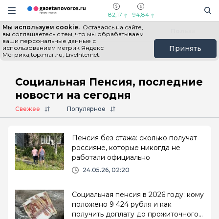
Информационный портал "ГазетаНоворос.ру"
Поиск
Навигация сайта
82,17
94,84
Мы используем cookie.
Оставаясь на сайте,
Все новости
Новости России
Польза
вы соглашаетесь с тем, что мы обрабатываем
ваши персональные данные с
использованием метрик Яндекс
Принять
Метрика,top.mail.ru, LiveInternet.
Главная
# Социальная Пенсия
Социальная Пенсия, последние
новости на сегодня
Свежее
Популярное
Пенсия без стажа: сколько получат
россияне, которые никогда не
работали официально
24.05.26, 02:20
Социальная пенсия в 2026 году: кому
положено 9 424 рубля и как
получить доплату до прожиточного