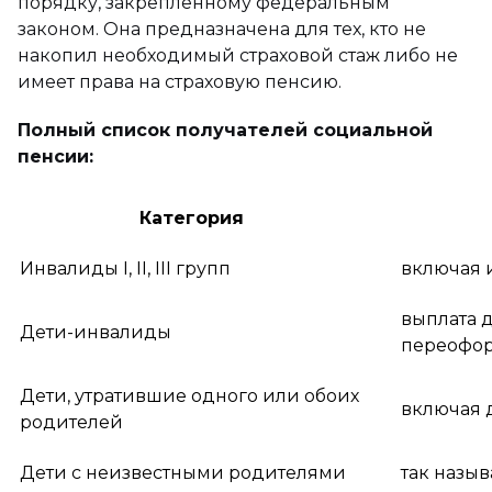
порядку, закрепленному федеральным
законом. Она предназначена для тех, кто не
накопил необходимый страховой стаж либо не
имеет права на страховую пенсию.
Полный список получателей социальной
пенсии:
Категория
Инвалиды I, II, III групп
включая 
выплата д
Дети-инвалиды
переофо
Дети, утратившие одного или обоих
включая 
родителей
Дети с неизвестными родителями
так назы