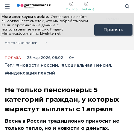
Информационный портал "ГазетаНоворос.ру"
Поиск
Навигация сайта
82,17
94,84
Мы используем cookie.
Оставаясь на сайте,
Все новости
Новости России
Польза
вы соглашаетесь с тем, что мы обрабатываем
ваши персональные данные с
использованием метрик Яндекс
Принять
Метрика,top.mail.ru, LiveInternet.
Главная
Лента новостей
Не только пенсионеры: 5 категорий граждан, у которых вырастут выплаты с 1 апреля
ПОЛЬЗА
28 мар 2026, 08:02
0+
Теги:
#Новости России
#Социальная Пенсия
#индексация пенсий
Не только пенсионеры: 5
категорий граждан, у которых
вырастут выплаты с 1 апреля
Весна в России традиционно приносит не
только тепло, но и новости о деньгах.