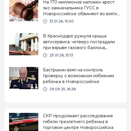
На 170 миллионов наложен арест:
экс-замначальника ГУСС в
Новороссийске обвиняют во взятке
и срыве гособоронзаказа
31.01.26, 10:50
В Краснодаре рухнула крыша
автосервиса: четверо пострадали
при взрыве газового баллона,
началась проверка СКР
25.01.26, 15:13
Бастрыкин взял на контроль
проверку о возможном избиении
ребенка в Новороссийске
29.09.25, 16:28
СКР продолжает расследование
гибели трехлетнего ребенка в
торговом центре Новороссийска