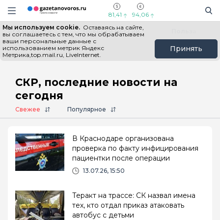
Информационный портал "ГазетаНоворос.ру"
Поиск
Навигация сайта
81,41
94,06
Мы используем cookie.
Оставаясь на сайте,
Все новости
Новости России
Польза
вы соглашаетесь с тем, что мы обрабатываем
ваши персональные данные с
использованием метрик Яндекс
Принять
Метрика,top.mail.ru, LiveInternet.
Главная
# СКР
СКР, последние новости на
сегодня
Свежее
Популярное
В Краснодаре организована
проверка по факту инфицирования
пациентки после операции
13.07.26, 15:50
Теракт на трассе: СК назвал имена
тех, кто отдал приказ атаковать
автобус с детьми