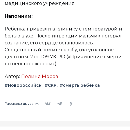
медицинского учреждения.
Напомним:
Ребёнка привезли в клинику с температурой и
болью в ухе. После инъекции мальчик потерял
сознание, его сердце остановилось.
Следственный комитет возбудил уголовное
дело по ч. 2 ст. 109 УК РФ («Причинение смерти
по неосторожности»).
Автор:
Полина Мороз
#Новороссийск
#СКР
#смерть ребёнка
Вконтакте
Telegram
Одноклассники
Расскажи друзьям: