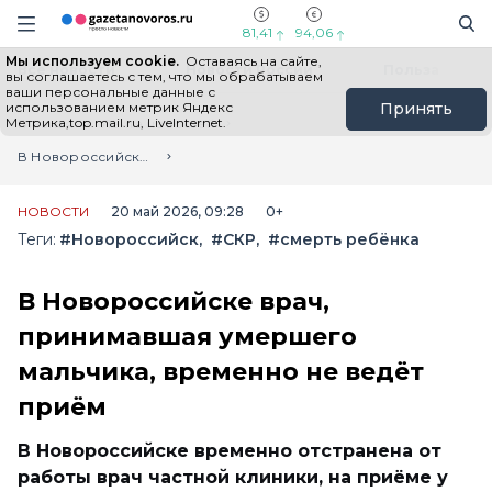
Информационный портал "ГазетаНоворос.ру"
Поиск
Навигация сайта
81,41
94,06
Мы используем cookie.
Оставаясь на сайте,
Все новости
Новости России
Польза
вы соглашаетесь с тем, что мы обрабатываем
ваши персональные данные с
использованием метрик Яндекс
Принять
Метрика,top.mail.ru, LiveInternet.
Главная
Лента новостей
В Новороссийске врач, принимавшая умершего мальчика, временно не ведёт приём
НОВОСТИ
20 май 2026, 09:28
0+
Теги:
#Новороссийск
#СКР
#смерть ребёнка
В Новороссийске врач,
принимавшая умершего
мальчика, временно не ведёт
приём
В Новороссийске временно отстранена от
работы врач частной клиники, на приёме у