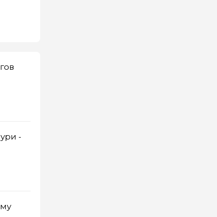
гов
ури -
ому