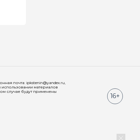
Мы в соц
ная почта: ipkstenin@yandex.ru,
При использовании материалов
ном случае будут применены
16+