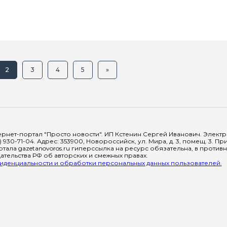
2
3
4
5
»
рнет-портал "Просто новости". ИП Кстенин Сергей Иванович. Электрон
) 930-71-04. Адрес: 353900, Новороссийск, ул. Мира, д. 3, помещ. 3. 
тала gazetanovoros.ru гиперссылка на ресурс обязательна, в против
тельства РФ об авторских и смежных правах.
денциальности и обработки персональных данных пользователей.