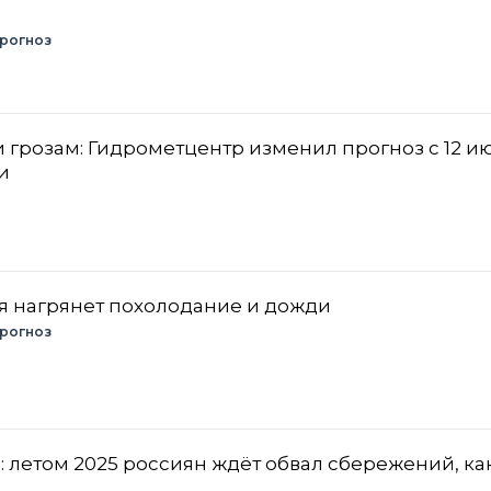
рогноз
 грозам: Гидрометцентр изменил прогноз с 12 и
и
ня нагрянет похолодание и дожди
рогноз
: летом 2025 россиян ждёт обвал сбережений, как