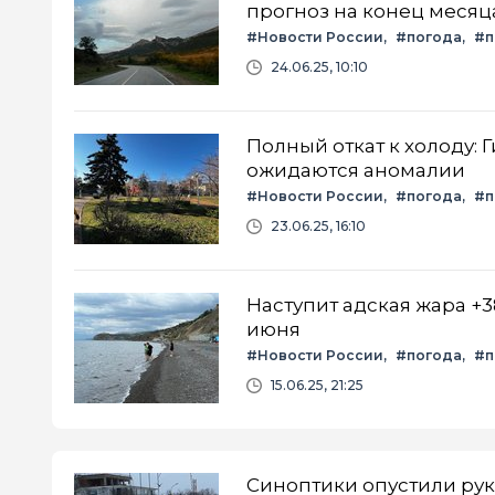
прогноз на конец месяц
#Новости России
#погода
#п
24.06.25, 10:10
Полный откат к холоду:
ожидаются аномалии
#Новости России
#погода
#п
23.06.25, 16:10
Наступит адская жара +3
июня
#Новости России
#погода
#п
15.06.25, 21:25
Синоптики опустили руки