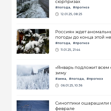
сюрпризах
#погода
#прогноз
12.01.25, 08:25
Россиян ждет аномальны
погоды до конца этой н
#погода
#прогноз
11.01.25, 21:44
«Январь подложит всем 
зиму
#зима
#погода
#прогноз
06.01.25, 10:36
Синоптики ошарашили пр
феврале