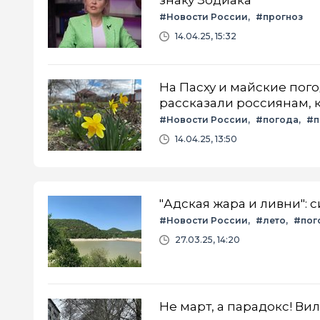
#Новости России
#прогноз
14.04.25, 15:32
На Пасху и майские пог
рассказали россиянам, к
#Новости России
#погода
#п
14.04.25, 13:50
"Адская жара и ливни":
#Новости России
#лето
#пог
27.03.25, 14:20
Не март, а парадокс! Ви