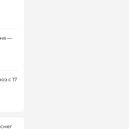
юня —
оз с 17
 снег