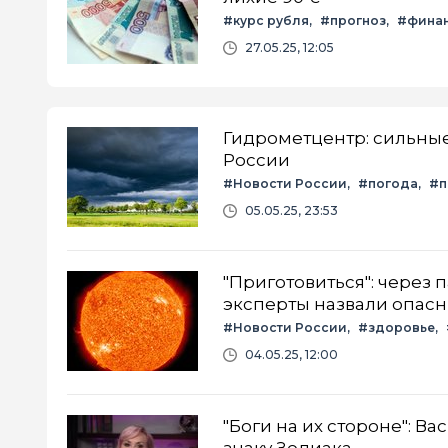
#курс рубля
#прогноз
#фина
27.05.25, 12:05
Гидрометцентр: сильные
России
#Новости России
#погода
#п
05.05.25, 23:53
"Приготовиться": через 
эксперты назвали опасн
#Новости России
#здоровье
04.05.25, 12:00
"Боги на их стороне": В
знаку Зодиака