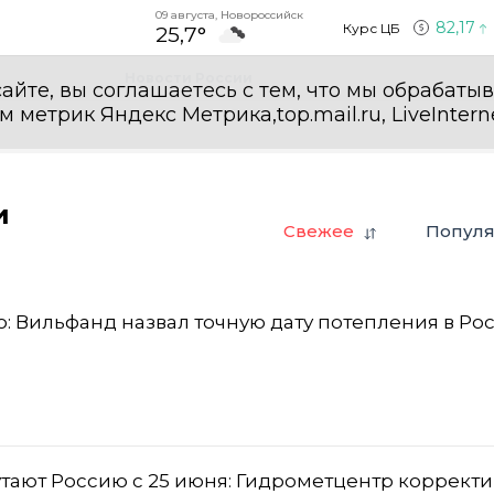
09 августа, Новороссийск
82,17
Курс ЦБ
25,7°
Новости России
айте, вы соглашаетесь с тем, что мы обрабаты
етрик Яндекс Метрика,top.mail.ru, LiveInterne
и
Свежее
Попул
о: Вильфанд назвал точную дату потепления в Ро
утают Россию с 25 июня: Гидрометцентр корректи