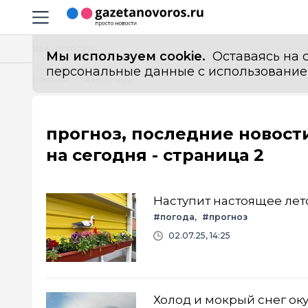
Информационный портал "ГазетаНоворос.ру"
Навигация сайта
Все новости
Мы используем cookie.
Оставаясь на с
персональные данные с использованием м
Главная
# прогноз
прогноз, последние новост
на сегодня - страница 2
Наступит настоящее лет
#погода
#прогноз
02.07.25, 14:25
Холод и мокрый снег ок