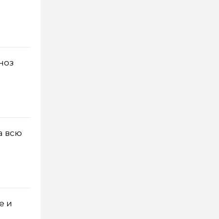
ноз
а всю
е и