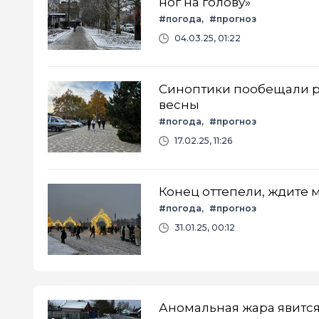
ног на голову»
#погода
#прогноз
04.03.25, 01:22
Синоптики пообещали ро
весны
#погода
#прогноз
17.02.25, 11:26
Конец оттепели, ждите 
#погода
#прогноз
31.01.25, 00:12
Аномальная жара явится