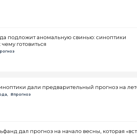
ода подложит аномальную свинью: синоптики
 чему готовиться
рогноз
 синоптики дали предварительный прогноз на лет
ода
#прогноз
льфанд дал прогноз на начало весны, которая «вст