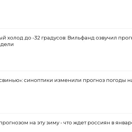
й холод до -32 градусов: Вильфанд озвучил прог
едели
свинью»: синоптики изменили прогноз погоды н
огнозом на эту зиму - что ждет россиян в январ