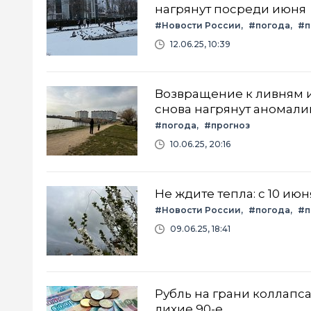
нагрянут посреди июня
#Новости России
#погода
#п
12.06.25, 10:39
Возвращение к ливням и
снова нагрянут аномали
#погода
#прогноз
10.06.25, 20:16
Не ждите тепла: с 10 ию
#Новости России
#погода
#п
09.06.25, 18:41
Рубль на грани коллапса
лихие 90-е