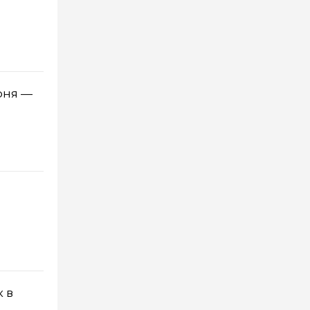
юня —
 в