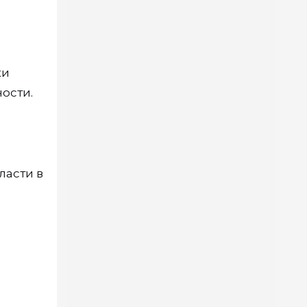
ки
ости.
ласти в