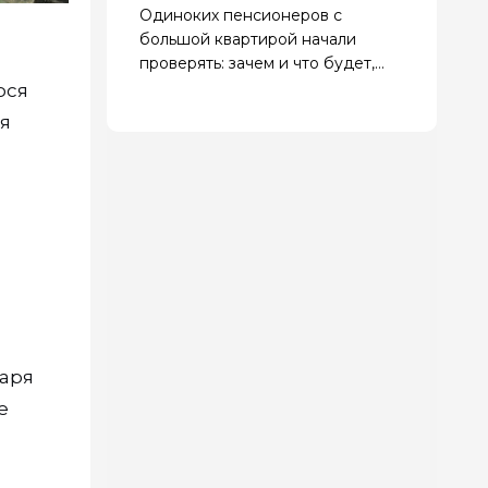
Одиноких пенсионеров с
большой квартирой начали
проверять: зачем и что будет,
если найдут нарушения
ося
я
таря
е