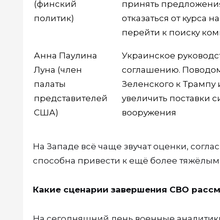
(финский
принять предложения
политик)
отказаться от курса н
перейти к поиску к
Анна Паулина
Украинское руководс
Луна (член
соглашению. Поводо
палаты
Зеленского к Трампу 
представителей
увеличить поставки с
США)
вооружения
На Западе всё чаще звучат оценки, согл
способна привести к ещё более тяжёлым
Какие сценарии завершения СВО расс
На сегодняшний день военные аналитик