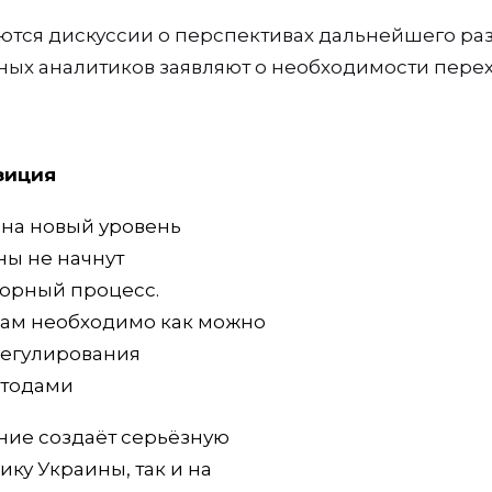
ются дискуссии о перспективах дальнейшего ра
ных аналитиков заявляют о необходимости перех
зиция
 на новый уровень
ны не начнут
орный процесс.
кам необходимо как можно
регулирования
етодами
ние создаёт серьёзную
ику Украины, так и на