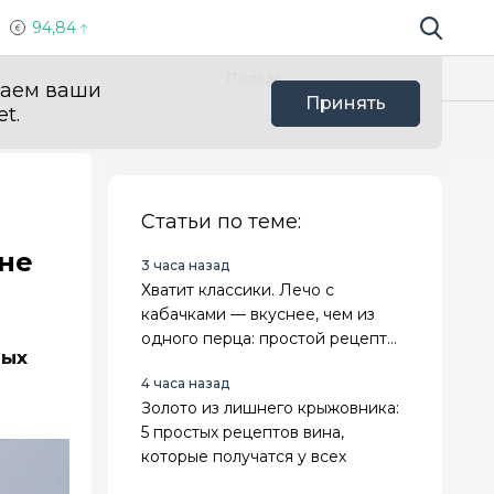
94,84
Поиск по 
Мы в с
Польза
ваем ваши
Принять
t.
Статьи по теме:
 не
3 часа назад
Хватит классики. Лечо с
кабачками — вкуснее, чем из
одного перца: простой рецепт
ных
на зиму
4 часа назад
Золото из лишнего крыжовника:
5 простых рецептов вина,
которые получатся у всех