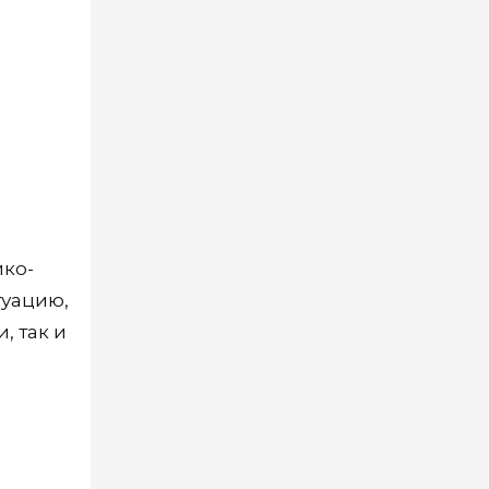
ико-
туацию,
, так и