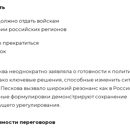
ть
должно отдать войскам
рии российских регионов
ы прекратиться
ток
ква неоднократно заявляла о готовности к полит
ако ключевые решения, способные изменить си
Пескова вызвало широкий резонанс как в России
обные формулировки демонстрируют сохранение
ущего урегулирования.
имости переговоров