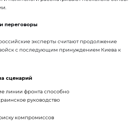
ии.
 и переговоры
российские эксперты считают продолжение
войск с последующим принуждением Киева к
на сценарий
е линии фронта способно
краинское руководство
поиску компромиссов