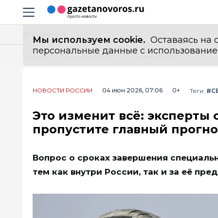
Информационный портал "ГазетаНоворос.ру"
Навигация сайта
Все новости
Мы используем cookie.
Оставаясь на с
персональные данные с использованием м
Главная
Лента новостей
Это изменит всё: эксперты сказали, когда закончится СВО — не пропустите главный прогноз года
НОВОСТИ РОССИИ
04 июн 2026, 07:06
0+
Теги:
#С
Это изменит всё: эксперты 
пропустите главный прогно
Вопрос о сроках завершения специальн
тем как внутри России, так и за её пре