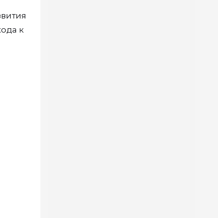
звития
ода к