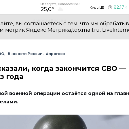
08 августа, Новороссийск
82,17
Курс ЦБ
25,0°
Новости России
айте, вы соглашаетесь с тем, что мы обрабаты
етрик Яндекс Метрика,top.mail.ru, LiveInterne
ВО
#новости России
#прогноз
сказали, когда закончится СВО —
з года
ой военной операции остаётся одной из глав
делами.