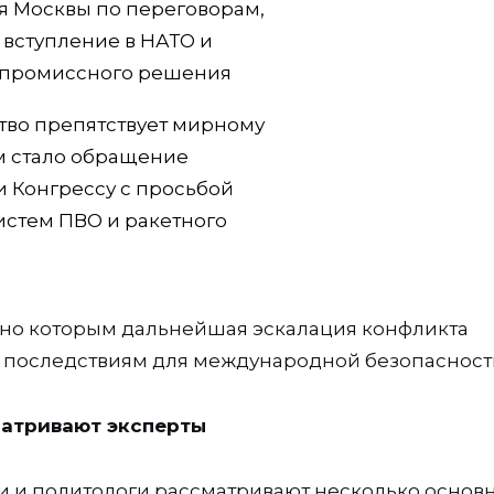
 Москвы по переговорам,
а вступление в НАТО и
омпромиссного решения
тво препятствует мирному
м стало обращение
и Конгрессу с просьбой
истем ПВО и ракетного
асно которым дальнейшая эскалация конфликта
 последствиям для международной безопасност
матривают эксперты
и и политологи рассматривают несколько основ