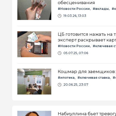
обесценивания
#Новости России
#вклады
#к
19.03.26, 13:03
ЦБ готовится нажать на 
эксперт раскрывает кар
#Новости России
#ключевая с
05.07.25, 07:06
Кошмар для заемщиков: с
#ипотека
#ключевая ставка
#
20.06.25, 23:07
Набиуллина бьет тревог