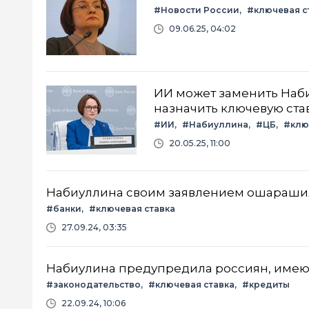
#Новости России
#ключевая с
09.06.25, 04:02
ИИ может заменить Наби
назначить ключевую ста
#ИИ
#Набиуллина
#ЦБ
#клю
20.05.25, 11:00
Набиуллина своим заявлением ошарашил
#банки
#ключевая ставка
27.09.24, 03:35
Набиулина предупредила россиян, имею
#законодательство
#ключевая ставка
#кредиты
22.09.24, 10:06