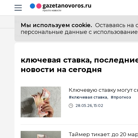
Информационный портал "ГазетаНоворос.ру"
Навигация сайта
Все новости
Мы используем cookie.
Оставаясь на с
персональные данные с использованием м
Главная
# ключевая ставка
ключевая ставка, последни
новости на сегодня
Ключевую ставку могут с
#ключевая ставка
#прогноз
28.05.26, 15:02
Таймер тикает: до 20 ма