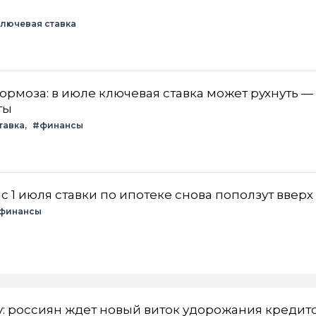
лючевая ставка
тормоза: в июле ключевая ставка может рухнуть —
ты
тавка
#финансы
 1 июля ставки по ипотеке снова поползут вверх
финансы
у: россиян ждет новый виток удорожания кредит