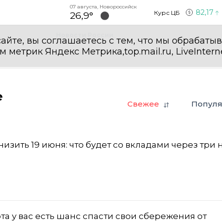
07 августа, Новороссийск
82,17
Курс ЦБ
26,9°
Новости России
айте, вы соглашаетесь с тем, что мы обрабаты
етрик Яндекс Метрика,top.mail.ru, LiveInterne
е
Свежее
Попул
низить 19 июня: что будет со вкладами через три
рта у вас есть шанс спасти свои сбережения от