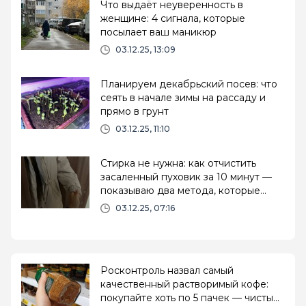
Что выдаёт неуверенность в
женщине: 4 сигнала, которые
посылает ваш маникюр
03.12.25, 13:09
Планируем декабрьский посев: что
сеять в начале зимы на рассаду и
прямо в грунт
03.12.25, 11:10
Стирка не нужна: как отчистить
засаленный пуховик за 10 минут —
показываю два метода, которые
реально работают
03.12.25, 07:16
Росконтроль назвал самый
качественный растворимый кофе:
покупайте хоть по 5 пачек — чистый