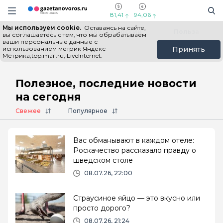
Информационный портал "ГазетаНоворос.ру"
Поиск
Навигация сайта
81,41
94,06
Мы используем cookie.
Оставаясь на сайте,
Все новости
Новости России
Польза
вы соглашаетесь с тем, что мы обрабатываем
ваши персональные данные с
использованием метрик Яндекс
Принять
Метрика,top.mail.ru, LiveInternet.
Главная
# Полезное
Полезное, последние новости
на сегодня
Свежее
Популярное
Вас обманывают в каждом отеле:
Роскачество рассказало правду о
шведском столе
08.07.26, 22:00
Страусиное яйцо — это вкусно или
просто дорого?
08.07.26, 21:24