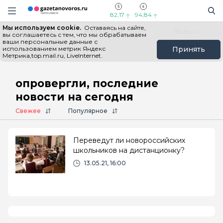
Информационный портал "ГазетаНоворос.ру"
Поиск
Навигация сайта
82,17
94,84
Мы используем cookie.
Оставаясь на сайте,
Все новости
Новости России
Польза
вы соглашаетесь с тем, что мы обрабатываем
ваши персональные данные с
использованием метрик Яндекс
Принять
Метрика,top.mail.ru, LiveInternet.
Главная
# опровергли
опровергли, последние
новости на сегодня
Свежее
Популярное
Переведут ли новороссийских
школьников на дистанционку?
13.05.21, 16:00