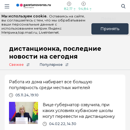
Информационный портал "ГазетаНоворос.ру"
Поиск
Навигация сайта
82,17
94,84
Мы используем cookie.
Оставаясь на сайте,
Все новости
Новости России
Польза
вы соглашаетесь с тем, что мы обрабатываем
ваши персональные данные с
использованием метрик Яндекс
Принять
Метрика,top.mail.ru, LiveInternet.
Главная
# дистанционка
дистанционка, последние
новости на сегодня
Свежее
Популярное
Работа из дома набирает все большую
популярность среди местных жителей
05.11.24, 19:10
Вице-губернатор озвучила, при
каких условиях кубанские школы
могут перевести на дистанционку
04.02.22, 14:30