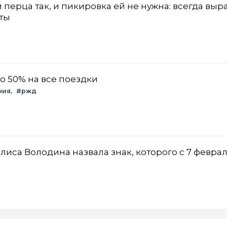
перца так, и пикировка ей не нужна: всегда выр
ты
о 50% на все поездки
ния
#ржд
илиса Володина назвала знак, которого с 7 февра