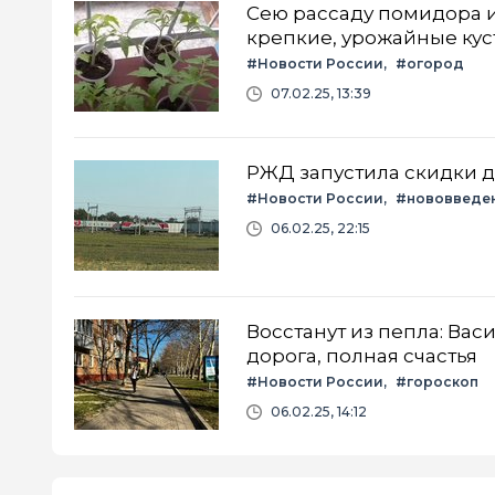
Сею рассаду помидора и 
крепкие, урожайные кус
#Новости России
#огород
07.02.25, 13:39
РЖД запустила скидки д
#Новости России
#нововведе
06.02.25, 22:15
Восстанут из пепла: Вас
дорога, полная счастья
#Новости России
#гороскоп
06.02.25, 14:12