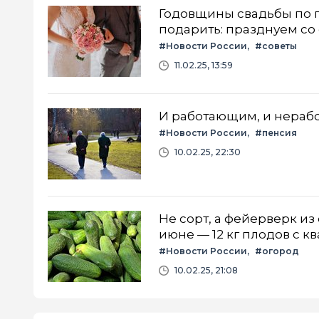
Годовщины свадьбы по г
подарить: празднуем с
#Новости России
#советы
11.02.25, 13:59
И работающим, и нераб
#Новости России
#пенсия
10.02.25, 22:30
Не сорт, а фейерверк и
июне — 12 кг плодов с к
#Новости России
#огород
10.02.25, 21:08