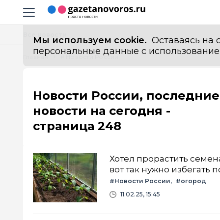
Информационный портал "ГазетаНоворос.ру"
Навигация сайта
Все новости
Мы используем cookie.
Оставаясь на с
персональные данные с использованием м
Главная
# Новости России
Новости России, последние
новости на сегодня -
страница 248
Хотел прорастить семена
вот так нужно избегать
#Новости России
#огород
11.02.25, 15:45