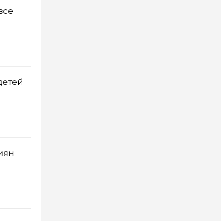
все
детей
иян