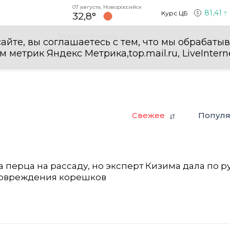
07 августа, Новороссийск
81,41
Курс ЦБ
32,8°
Новости России
айте, вы соглашаетесь с тем, что мы обрабаты
етрик Яндекс Метрика,top.mail.ru, LiveInterne
Свежее
Попул
 перца на рассаду, но эксперт Кизима дала по р
 повреждения корешков