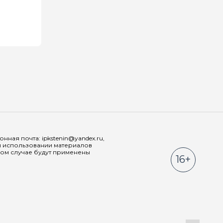
Мы в соц
ная почта: ipkstenin@yandex.ru,
При использовании материалов
ном случае будут применены
16+