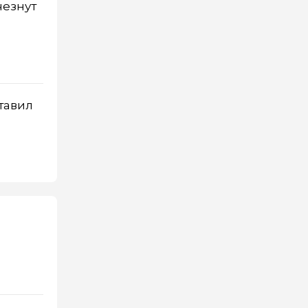
чезнут
тавил