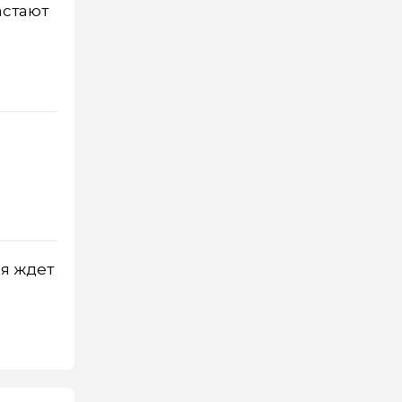
астают
ля ждет