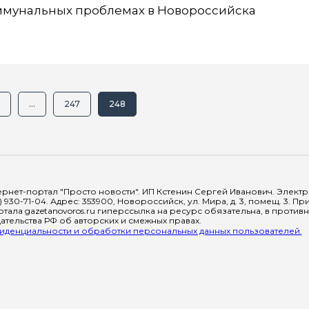
оммунальных проблемах в Новороссийска
...
247
248
рнет-портал "Просто новости". ИП Кстенин Сергей Иванович. Электрон
) 930-71-04. Адрес: 353900, Новороссийск, ул. Мира, д. 3, помещ. 3. 
тала gazetanovoros.ru гиперссылка на ресурс обязательна, в против
тельства РФ об авторских и смежных правах.
денциальности и обработки персональных данных пользователей.