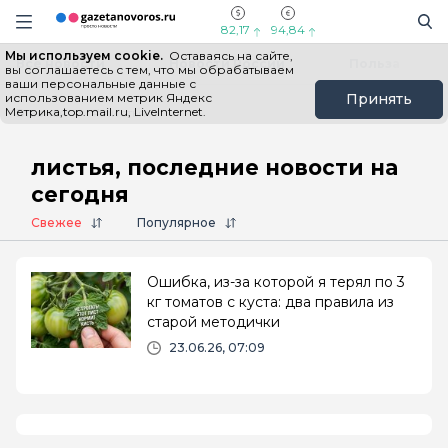
Информационный портал "ГазетаНоворос.ру"
Поиск
Навигация сайта
82,17
94,84
Мы используем cookie.
Оставаясь на сайте,
Все новости
Новости России
Польза
вы соглашаетесь с тем, что мы обрабатываем
ваши персональные данные с
использованием метрик Яндекс
Принять
Метрика,top.mail.ru, LiveInternet.
Главная
# листья
листья, последние новости на
сегодня
Свежее
Популярное
Ошибка, из-за которой я терял по 3
кг томатов с куста: два правила из
старой методички
23.06.26, 07:09