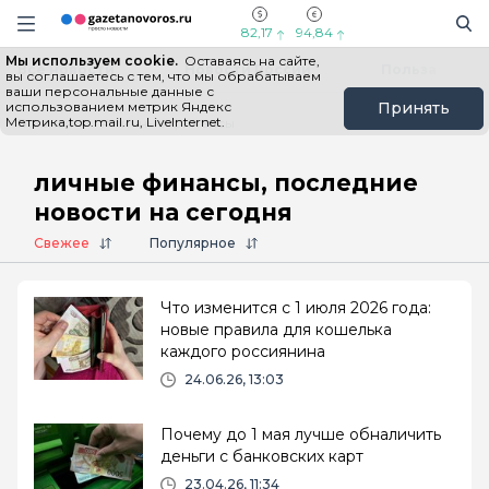
Информационный портал "ГазетаНоворос.ру"
Поиск
Навигация сайта
82,17
94,84
Мы используем cookie.
Оставаясь на сайте,
Все новости
Новости России
Польза
вы соглашаетесь с тем, что мы обрабатываем
ваши персональные данные с
использованием метрик Яндекс
Принять
Метрика,top.mail.ru, LiveInternet.
Главная
# личные финансы
личные финансы, последние
новости на сегодня
Свежее
Популярное
Что изменится с 1 июля 2026 года:
новые правила для кошелька
каждого россиянина
24.06.26, 13:03
Почему до 1 мая лучше обналичить
деньги с банковских карт
23.04.26, 11:34