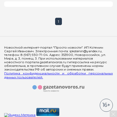
1
Мы в социальных сетях
Новостной интернет-портал "Просто новости". ИП Кстенин
Сергей Иванович. Электронная почта: ipkstenin@yandex.ru,
телефон: 8 (967) 930-71-04. Адрес: 353900, Новороссийск, ул.
Мира, д. 3, помещ. 3. При использовании материалов
новостного портала gazetanovoros.ru гиперссылка на ресурс
обязательна, в противном случае будут применены нормы
законодательства РФ об авторских и смежных правах.
Политика конфиденциальности и обработки персональных
данных пользователей.
16+
За