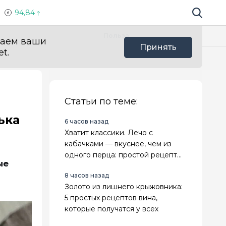
94,84
Поиск по 
Мы в с
Польза
ваем ваши
Принять
t.
Статьи по теме:
ька
6 часов назад
Хватит классики. Лечо с
кабачками — вкуснее, чем из
одного перца: простой рецепт
ые
на зиму
8 часов назад
Золото из лишнего крыжовника:
5 простых рецептов вина,
которые получатся у всех