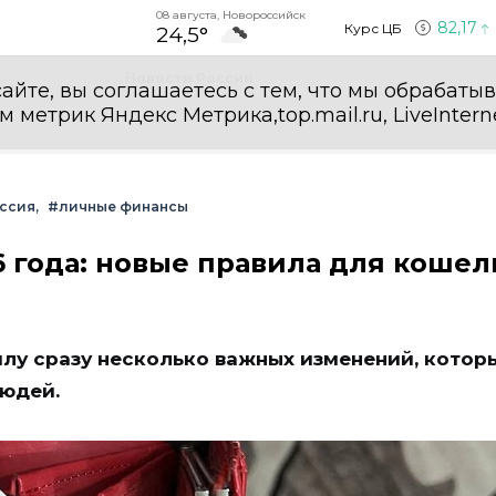
08 августа, Новороссийск
82,17
Курс ЦБ
24,5°
Новости России
айте, вы соглашаетесь с тем, что мы обрабаты
етрик Яндекс Метрика,top.mail.ru, LiveInterne
ссия
#личные финансы
6 года: новые правила для кошел
силу сразу несколько важных изменений, котор
людей.