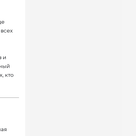
де
 всех
в и
рный
, кто
ная