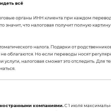
видеть всё
алоговые органы ИНН клиента при каждом перево
то значит, что налоговая получит полную картину
томатического налога. Подарки от родственнико
е облагаются. Но если переводы носят регуля
и услуги, налоговая сможет это отследить. Для тех
маться.
иностранными компаниями.
С 1 июля максималь