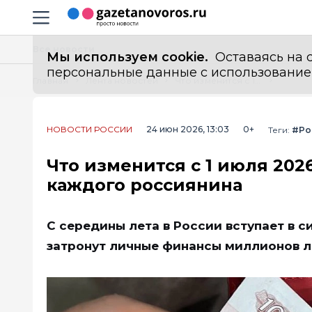
Информационный портал "ГазетаНоворос.ру"
Навигация сайта
Все новости
Мы используем cookie.
Оставаясь на с
персональные данные с использованием м
Главная
Лента новостей
Что изменится с 1 июля 2026 года: новые правила для кошелька каждого россиянина
НОВОСТИ РОССИИ
24 июн 2026, 13:03
0+
Теги:
#Ро
Что изменится с 1 июля 202
каждого россиянина
С середины лета в России вступает в 
затронут личные финансы миллионов 