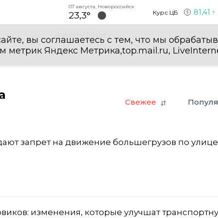
07 августа, Новороссийск
81,41
Курс ЦБ
23,3°
Новости России
айте, вы соглашаетесь с тем, что мы обрабаты
етрик Яндекс Метрика,top.mail.ru, LiveInterne
а
Свежее
Попул
ают запрет на движение большегрузов по улице
виков: изменения, которые улучшат транспортн