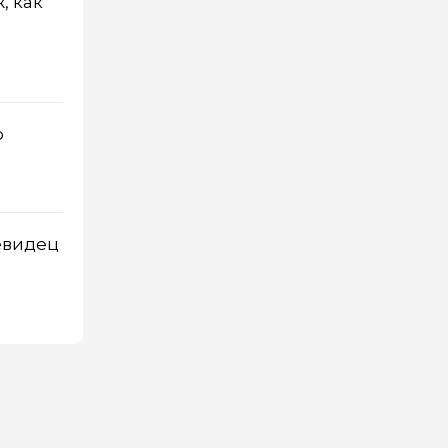
, как
о
евидец