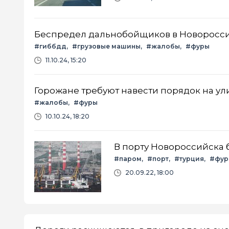
Беспредел дальнобойщиков в Новоросси
#гиббдд
#грузовые машины
#жалобы
#фуры
11.10.24, 15:20
Горожане требуют навести порядок на ул
#жалобы
#фуры
10.10.24, 18:20
В порту Новороссийска 
#паром
#порт
#турция
#фур
20.09.22, 18:00