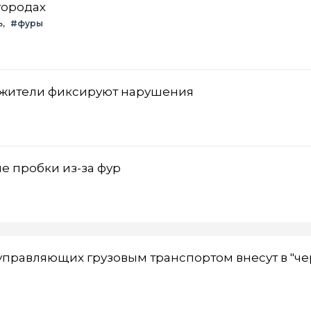
городах
ь
#фуры
: жители фиксируют нарушения
 пробки из-за фур
управляющих грузовым транспортом внесут в "ч