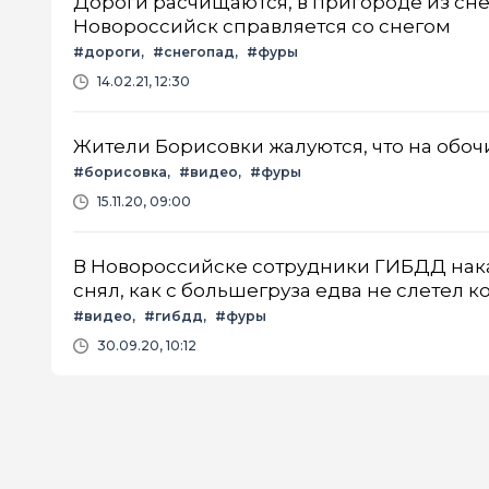
Дороги расчищаются, в пригороде из сне
Новороссийск справляется со снегом
#дороги
#снегопад
#фуры
14.02.21, 12:30
Жители Борисовки жалуются, что на обоч
#борисовка
#видео
#фуры
15.11.20, 09:00
В Новороссийске сотрудники ГИБДД нака
снял, как с большегруза едва не слетел 
#видео
#гибдд
#фуры
30.09.20, 10:12