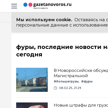
Информационный портал "ГазетаНоворос.ру"
Навигация сайта
Все новости
Мы используем cookie.
Оставаясь на с
персональные данные с использованием м
Главная
# фуры
фуры, последние новости н
сегодня
В Новороссийске обсужд
Магистральной
#большегрузы
#фуры
08.02.25, 21:29
Новые штрафы для грузо