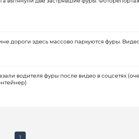
га вытянули две застрявшие фуры. Фоторепортаж
ине дороги здесь массово паркуются фуры. Виде
зали водителя фуры после видео в соцсетях (оч
контейнер)
1