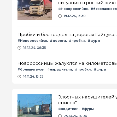
ситуацию в российских 
#Новороссийск
#безопасност
19.12.24, 15:30
Пробки и беспредел на дорогах Гайдука
#Новороссийск
#дороги
#пробки
#фуры
18.12.24, 08:35
Новороссийцы жалуются на километровые
#большегрузы
#нарушители
#пробки
#фуры
14.11.24, 15:35
Злостных нарушителей 
список"
#водители
#фуры
25.10.24, 14:06