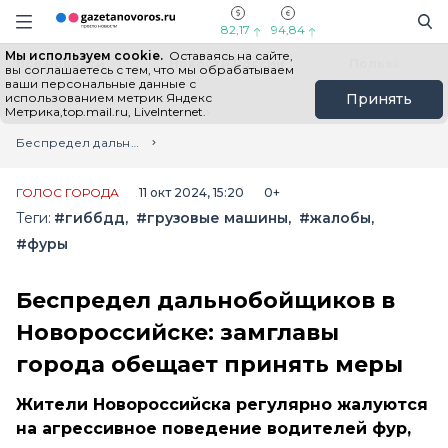
Информационный портал "ГазетаНоворос.ру"
Поиск
Навигация сайта
82,17
94,84
Мы используем cookie.
Оставаясь на сайте,
Все новости
Новости России
Польза
вы соглашаетесь с тем, что мы обрабатываем
ваши персональные данные с
использованием метрик Яндекс
Принять
Метрика,top.mail.ru, LiveInternet.
Главная
Лента новостей
Беспредел дальнобойщиков в Новороссийске: замглавы города обещает принять меры
ГОЛОС ГОРОДА
11 окт 2024, 15:20
0+
Теги:
#гиббдд
#грузовые машины
#жалобы
#фуры
Беспредел дальнобойщиков в
Новороссийске: замглавы
города обещает принять меры
Жители Новороссийска регулярно жалуются
на агрессивное поведение водителей фур,