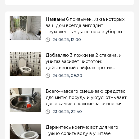
Названы 6 привычек, из-за которых
ваш дом всегда выглядит
неухоженным даже после уборки -
избавьтесь от них
24.06.25, 12:00
Добавляю 3 ложки на 2 стакана, и
унитаз засияет чистотой:
действенный лайфхак против
ржавчины и налета
24.06.25, 09:20
Всего-навсего смешиваю средство
для мытья посуды и уксус: отмывает
даже самые сложные загрязнения
23.06.25, 22:40
Держитесь крепче: вот для чего
нужно солить воду в унитазе