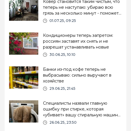
Ковер становится таким чистым, что
теперь не наступаю: убираю всю
грязь за несколько минут - поможет
всего одна мелочь
01.07.25, 09:25
Кондиционеры теперь запретом:
россиян заставят их снять и не
разрешат устанавливать новые
30.06.25, 10:10
Банки из-под кофе теперь не
выбрасываю: сильно выручают в
хозяйстве
29.06.25, 21:45
Специалисты назвали главную
ошибку при стирке, которая
«убивает» вашу стиральную машину
и одежду
26.06.25, 23:50