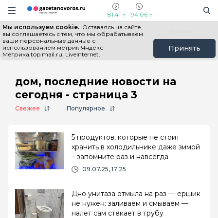
Информационный портал "ГазетаНоворос.ру"
Поиск
Навигация сайта
81,41
94,06
Мы используем cookie.
Оставаясь на сайте,
Все новости
Новости России
Польза
вы соглашаетесь с тем, что мы обрабатываем
ваши персональные данные с
использованием метрик Яндекс
Принять
Метрика,top.mail.ru, LiveInternet.
Главная
# дом
дом, последние новости на
сегодня - страница 3
Свежее
Популярное
5 продуктов, которые не стоит
хранить в холодильнике даже зимой
– запомните раз и навсегда
09.07.25, 17:25
Дно унитаза отмыла на раз — ершик
не нужен: заливаем и смываем —
налет сам стекает в трубу