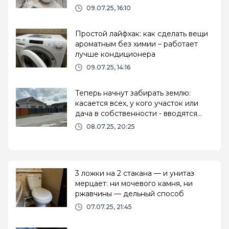
09.07.25, 16:10
Простой лайфхак: как сделать вещи
ароматным без химии – работает
лучше кондиционера
09.07.25, 14:16
Теперь начнут забирать землю:
касается всех, у кого участок или
дача в собственности - вводятся
новые правила
08.07.25, 20:25
3 ложки на 2 стакана — и унитаз
мерцает: ни мочевого камня, ни
ржавчины — дельный способ
07.07.25, 21:45