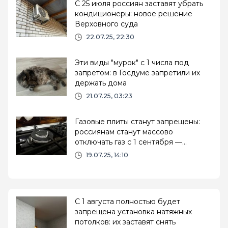
С 25 июля россиян заставят убрать
кондиционеры: новое решение
Верховного суда
22.07.25, 22:30
Эти виды "мурок" с 1 числа под
запретом: в Госдуме запретили их
держать дома
21.07.25, 03:23
Газовые плиты станут запрещены:
россиянам станут массово
отключать газ с 1 сентября —
решение уже приняли
19.07.25, 14:10
С 1 августа полностью будет
запрещена установка натяжных
потолков: их заставят снять