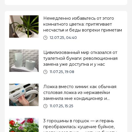
Немедленно избавьтесь от этого
комнатного цветка: притягивает
несчастья и беды вопреки приметам
12.07.25, 04:40
Цивилизованный мир отказался от
туалетной бумаги: революционная
замена уже доступна и у нас
11.07.25, 19:08
Ложка вместо химии: как обычная
столовая ложка из нержавейки
заменила мне кондиционер и
пятновыводитель.
11.07.25, 15:25
3 горошины в горшок — и герань
преобразилась: кущение буйное,