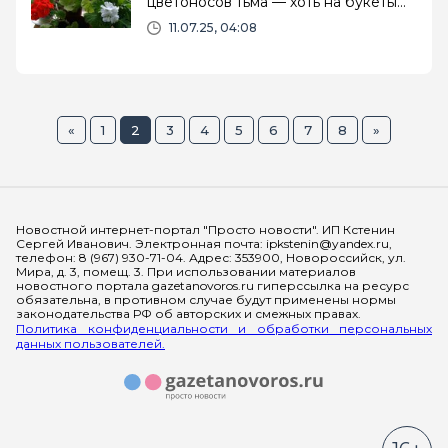
цветоносов тьма — хоть на букеты
режь. Мощная подкормка
11.07.25, 04:08
«
1
2
3
4
5
6
7
8
»
Мы в социальных сетях
Новостной интернет-портал "Просто новости". ИП Кстенин
Сергей Иванович. Электронная почта: ipkstenin@yandex.ru,
телефон: 8 (967) 930-71-04. Адрес: 353900, Новороссийск, ул.
Мира, д. 3, помещ. 3. При использовании материалов
новостного портала gazetanovoros.ru гиперссылка на ресурс
обязательна, в противном случае будут применены нормы
законодательства РФ об авторских и смежных правах.
Политика конфиденциальности и обработки персональных
данных пользователей.