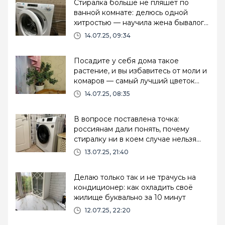
Стиралка больше не пляшет по
ванной комнате: делюсь одной
хитростью — научила жена бывалого
сантехника
14.07.25, 09:34
Посадите у себя дома такое
растение, и вы избавитесь от моли и
комаров — самый лучший цветок
для дома
14.07.25, 08:35
В вопросе поставлена точка:
россиянам дали понять, почему
стиралку ни в коем случае нельзя
запускать два раза подряд
13.07.25, 21:40
Делаю только так и не трачусь на
кондиционер: как охладить своё
жилище буквально за 10 минут
12.07.25, 22:20