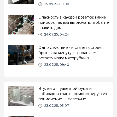
25.07.25, 09:00
Опасность в каждой розетке: какие
приборы нельзя выключать, чтобы не
спалить дом
24.07.25, 04:24
Одно действие - и станет острее
бритвы за минуту: возвращаем
остроту ножу мясорубки в
домашних условиях
23.07.25, 09:40
Втулки от туалетной бумаги
собираю и храню: демонстрирую их
применение — полезные
помощники в хозяйстве
23.07.25, 05:07