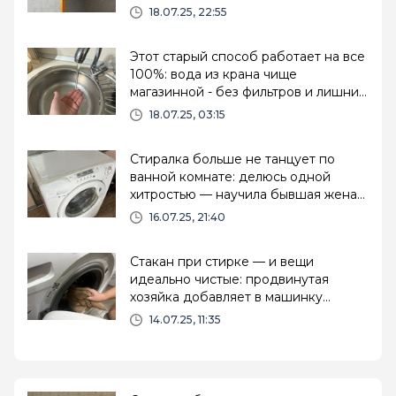
18.07.25, 22:55
Этот старый способ работает на все
100%: вода из крана чище
магазинной - без фильтров и лишних
трат
18.07.25, 03:15
Стиралка больше не танцует по
ванной комнате: делюсь одной
хитростью — научила бывшая жена
сантехника
16.07.25, 21:40
Стакан при стирке — и вещи
идеально чистые: продвинутая
хозяйка добавляет в машинку
вместе с порошком это дешёвое
14.07.25, 11:35
средство