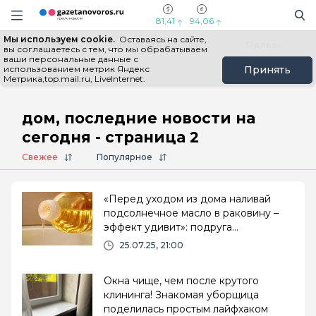
Информационный портал "ГазетаНоворос.ру"
Поиск
Навигация сайта
81,41
94,06
Мы используем cookie.
Оставаясь на сайте,
Все новости
Новости России
Польза
вы соглашаетесь с тем, что мы обрабатываем
ваши персональные данные с
использованием метрик Яндекс
Принять
Метрика,top.mail.ru, LiveInternet.
Главная
# дом
дом, последние новости на
сегодня - страница 2
Свежее
Популярное
«Перед уходом из дома наливай
подсолнечное масло в раковину –
эффект удивит»: подруга
поделилась необычным лайфхаком,
25.07.25, 21:00
проверено на себе
Окна чище, чем после крутого
клининга! Знакомая уборщица
поделилась простым лайфхаком