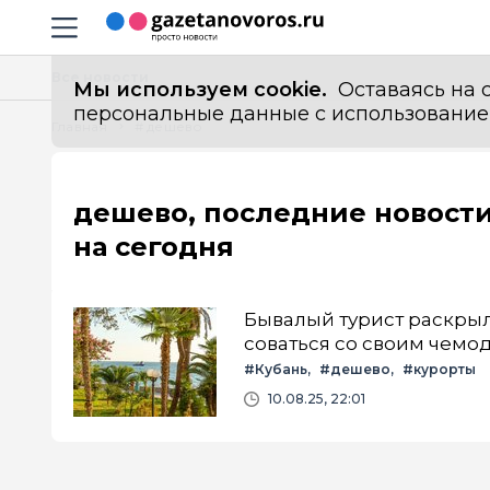
Информационный портал "ГазетаНоворос.ру"
Навигация сайта
Все новости
Мы используем cookie.
Оставаясь на с
персональные данные с использованием м
Главная
# дешево
дешево, последние новост
на сегодня
Бывалый турист раскрыл
соваться со своим чемо
#Кубань
#дешево
#курорты
10.08.25, 22:01