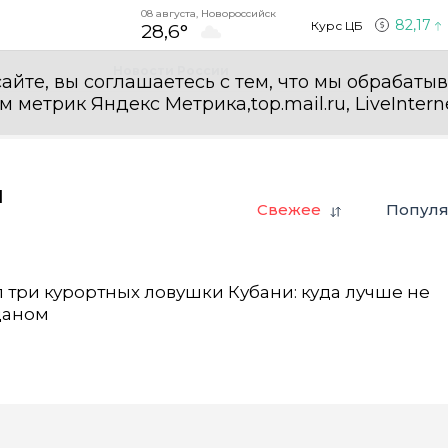
08 августа, Новороссийск
82,17
Курс ЦБ
28,6°
Новости России
айте, вы соглашаетесь с тем, что мы обрабаты
етрик Яндекс Метрика,top.mail.ru, LiveInterne
и
Свежее
Попул
 три курортных ловушки Кубани: куда лучше не
даном