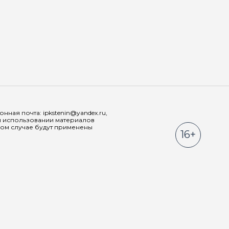
Мы в соц
ная почта: ipkstenin@yandex.ru,
При использовании материалов
ном случае будут применены
16+