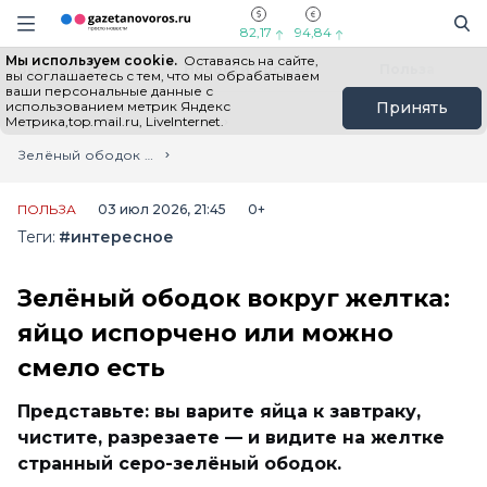
Информационный портал "ГазетаНоворос.ру"
Поиск
Навигация сайта
82,17
94,84
Мы используем cookie.
Оставаясь на сайте,
Все новости
Новости России
Польза
вы соглашаетесь с тем, что мы обрабатываем
ваши персональные данные с
использованием метрик Яндекс
Принять
Метрика,top.mail.ru, LiveInternet.
Главная
Лента новостей
Зелёный ободок вокруг желтка: яйцо испорчено или можно смело есть
ПОЛЬЗА
03 июл 2026, 21:45
0+
Теги:
#интересное
Зелёный ободок вокруг желтка:
яйцо испорчено или можно
смело есть
Представьте: вы варите яйца к завтраку,
чистите, разрезаете — и видите на желтке
странный серо-зелёный ободок.