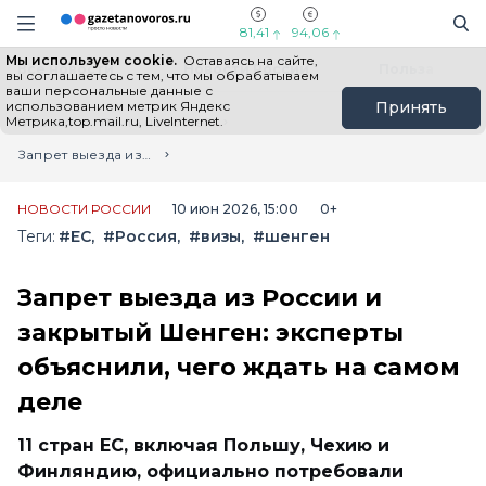
Информационный портал "ГазетаНоворос.ру"
Поиск
Навигация сайта
81,41
94,06
Мы используем cookie.
Оставаясь на сайте,
Все новости
Новости России
Польза
вы соглашаетесь с тем, что мы обрабатываем
ваши персональные данные с
использованием метрик Яндекс
Принять
Метрика,top.mail.ru, LiveInternet.
Главная
Лента новостей
Запрет выезда из России и закрытый Шенген: эксперты объяснили, чего ждать на самом деле
НОВОСТИ РОССИИ
10 июн 2026, 15:00
0+
Теги:
#ЕС
#Россия
#визы
#шенген
Запрет выезда из России и
закрытый Шенген: эксперты
объяснили, чего ждать на самом
деле
11 стран ЕС, включая Польшу, Чехию и
Финляндию, официально потребовали