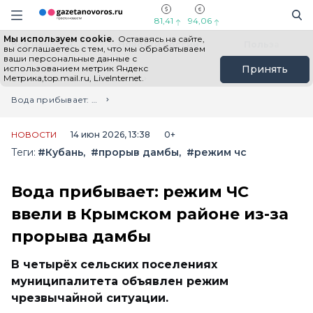
Информационный портал "ГазетаНоворос.ру"
Поиск
Навигация сайта
81,41
94,06
Мы используем cookie.
Оставаясь на сайте,
Все новости
Новости России
Польза
вы соглашаетесь с тем, что мы обрабатываем
ваши персональные данные с
использованием метрик Яндекс
Принять
Метрика,top.mail.ru, LiveInternet.
Главная
Лента новостей
Вода прибывает: режим ЧС ввели в Крымском районе из-за прорыва дамбы
НОВОСТИ
14 июн 2026, 13:38
0+
Теги:
#Кубань
#прорыв дамбы
#режим чс
Вода прибывает: режим ЧС
ввели в Крымском районе из-за
прорыва дамбы
В четырёх сельских поселениях
муниципалитета объявлен режим
чрезвычайной ситуации.