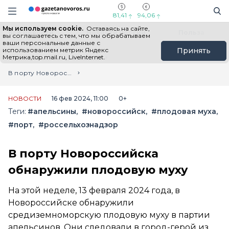
Информационный портал "ГазетаНоворос.ру"
Поиск
Навигация сайта
81,41
94,06
Мы используем cookie.
Оставаясь на сайте,
Все новости
Новости России
Польза
вы соглашаетесь с тем, что мы обрабатываем
ваши персональные данные с
использованием метрик Яндекс
Принять
Метрика,top.mail.ru, LiveInternet.
Главная
Лента новостей
В порту Новороссийска обнаружили плодовую муху
НОВОСТИ
16 фев 2024, 11:00
0+
Теги:
#апельсины
#новороссийск
#плодовая муха
#порт
#россельхознадзор
В порту Новороссийска
обнаружили плодовую муху
На этой неделе, 13 февраля 2024 года, в
Новороссийске обнаружили
средиземноморскую плодовую муху в партии
апельсинов. Они следовали в город-герой из