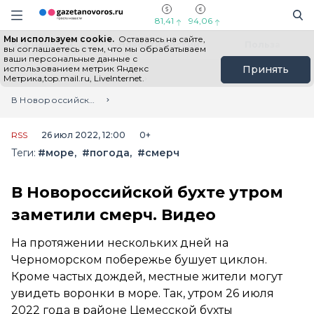
Информационный портал "ГазетаНоворос.ру"
Поиск
Навигация сайта
81,41
94,06
Мы используем cookie.
Оставаясь на сайте,
Все новости
Новости России
Польза
вы соглашаетесь с тем, что мы обрабатываем
ваши персональные данные с
использованием метрик Яндекс
Принять
Метрика,top.mail.ru, LiveInternet.
Главная
Лента новостей
В Новороссийской бухте утром заметили смерч. Видео
RSS
26 июл 2022, 12:00
0+
Теги:
#море
#погода
#смерч
В Новороссийской бухте утром
заметили смерч. Видео
На протяжении нескольких дней на
Черноморском побережье бушует циклон.
Кроме частых дождей, местные жители могут
увидеть воронки в море. Так, утром 26 июля
2022 года в районе Цемесской бухты