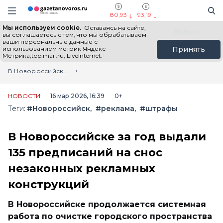
Информационный портал "ГазетаНоворос.ру"
Поиск
Навигация сайта
80,93
93,19
Мы используем cookie.
Оставаясь на сайте,
Все новости
Новости России
Польза
вы соглашаетесь с тем, что мы обрабатываем
ваши персональные данные с
использованием метрик Яндекс
Принять
Метрика,top.mail.ru, LiveInternet.
Главная
Лента новостей
В Новороссийске за год выдали 135 предписаний на снос незаконных рекламных конструкций
НОВОСТИ
16 мар 2026, 16:39
0+
Теги:
#Новороссийск
#реклама
#штрафы
В Новороссийске за год выдали
135 предписаний на снос
незаконных рекламных
конструкций
В Новороссийске продолжается системная
работа по очистке городского пространства