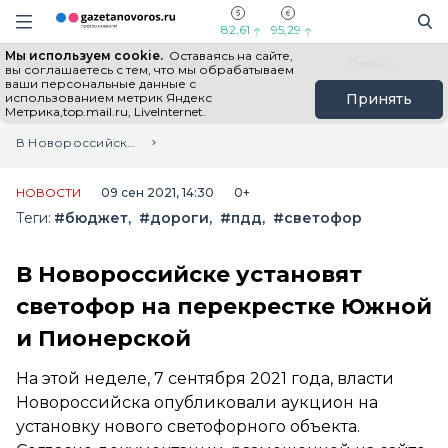
Информационный портал "ГазетаНоворос.ру"
Поиск
Навигация сайта
82,61
95,29
Мы используем cookie.
Оставаясь на сайте,
Все новости
Новости России
Польза
вы соглашаетесь с тем, что мы обрабатываем
ваши персональные данные с
использованием метрик Яндекс
Принять
Метрика,top.mail.ru, LiveInternet.
Главная
Лента новостей
В Новороссийске установят светофор на перекрестке Южной и Пионерской
НОВОСТИ
09 сен 2021, 14:30
0+
Теги:
#бюджет
#дороги
#пдд
#светофор
В Новороссийске установят
светофор на перекрестке Южной
и Пионерской
На этой неделе, 7 сентября 2021 года, власти
Новороссийска опубликовали аукцион на
установку нового светофорного объекта.