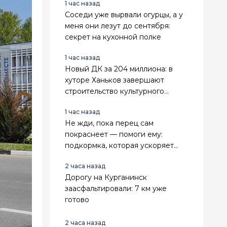
1 час назад
Соседи уже вырвали огурцы, а у
меня они лезут до сентября:
секрет на кухонной полке
1 час назад
Новый ДК за 204 миллиона: в
хуторе Ханьков завершают
строительство культурного
центра
1 час назад
Не жди, пока перец сам
покраснеет — помоги ему:
подкормка, которая ускоряет
созревание в 2 раза
2 часа назад
Дорогу на Курганинск
заасфальтировали: 7 км уже
готово
2 часа назад