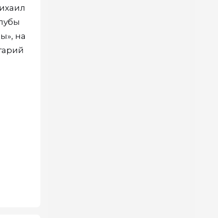
Михаил
алубы
ы», на
тарий