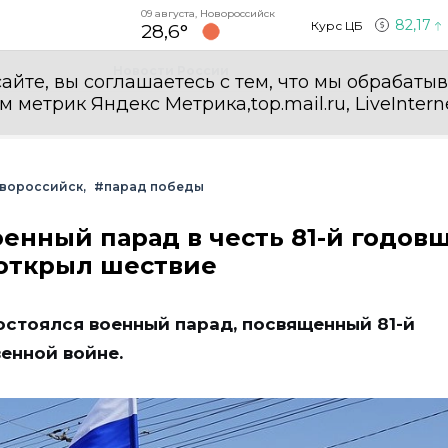
09 августа, Новороссийск
82,17
Курс ЦБ
28,6°
Новости России
айте, вы соглашаетесь с тем, что мы обрабаты
етрик Яндекс Метрика,top.mail.ru, LiveInterne
вороссийск
#парад победы
енный парад в честь 81-й годов
 открыл шествие
остоялся военный парад, посвященный 81-й
енной войне.