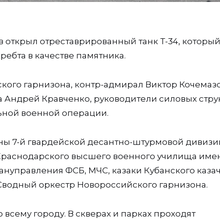
 открыл отреставрированный танк Т-34, которы
ребта в качестве памятника.
ого гарнизона, контр-адмирал Виктор Кочемазо
а Андрей Кравченко, руководители силовых струк
льной военной операции.
ы 7-й гвардейской десантно-штурмовой дивизи
 Краснодарского высшего военного училища име
нуправления ФСБ, МЧС, казаки Кубанского каза
Сводный оркестр Новороссийского гарнизона.
всему городу. В скверах и парках проходят