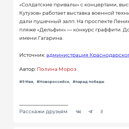
«Солдатские привалы» с концертами, выс
Кутузов» работает выставка военной техн
дали пушечный залп. На проспекте Ленин
пляже «Дельфин» — конкурс граффити. До
имени Гагарина.
Источник:
администрация Краснодарског
Автор:
Полина Мороз
#9 Мая
#Новороссийск
#парад победы
Вконтакте
Telegram
Одноклассники
Расскажи друзьям: