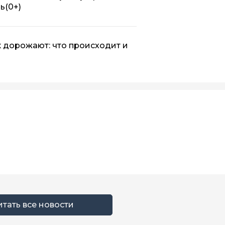
нь
(0+)
 дорожают: что происходит и
итать все новости