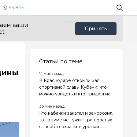
94,84
Поиск по 
Мы в с
Польза
ваем ваши
Принять
t.
Статьи по теме:
щины
14 мин назад
В Краснодаре открыли Зал
спортивной славы Кубани: что
можно увидеть и кто пришёл на
открытие
36 мин назад
Кто кабачки закатал и заморозил,
тот о зиме не тужит: три простых
способа сохранить урожай