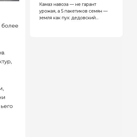
Камаз навоза — не гарант
урожая, а 5 пакетиков семян —
земля как пух: дедовский
способ, который не подводит
й более
в.
тур,
и,
ни
чьего