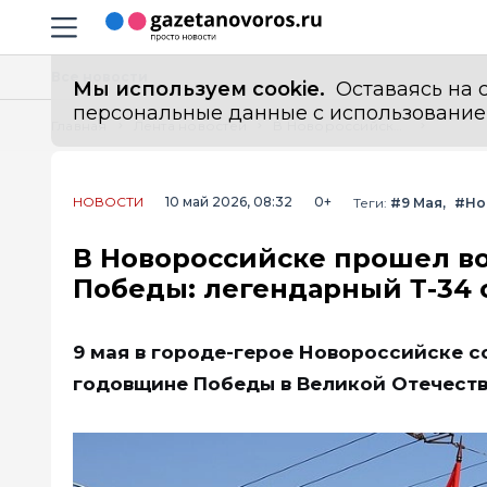
Информационный портал "ГазетаНоворос.ру"
Навигация сайта
Все новости
Мы используем cookie.
Оставаясь на с
персональные данные с использованием м
Главная
Лента новостей
В Новороссийске прошел военный парад в честь 81-й годовщины Победы: легендарный Т-34 открыл шествие
НОВОСТИ
10 май 2026, 08:32
0+
Теги:
#9 Мая
#Но
В Новороссийске прошел во
Победы: легендарный Т-34
9 мая в городе-герое Новороссийске с
годовщине Победы в Великой Отечеств