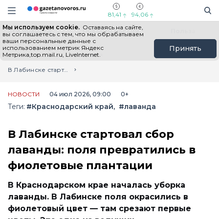
Информационный портал "ГазетаНоворос.ру"
Поиск
Навигация сайта
81,41
94,06
Мы используем cookie.
Оставаясь на сайте,
Все новости
Новости России
Польза
вы соглашаетесь с тем, что мы обрабатываем
ваши персональные данные с
использованием метрик Яндекс
Принять
Метрика,top.mail.ru, LiveInternet.
Главная
Лента новостей
В Лабинске стартовал сбор лаванды: поля превратились в фиолетовые плантации
НОВОСТИ
04 июл 2026, 09:00
0+
Теги:
#Краснодарский край
#лаванда
В Лабинске стартовал сбор
лаванды: поля превратились в
фиолетовые плантации
В Краснодарском крае началась уборка
лаванды. В Лабинске поля окрасились в
фиолетовый цвет — там срезают первые