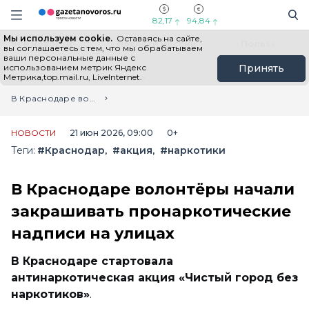
Информационный портал "ГазетаНоворос.ру"
Поиск
Навигация сайта
82,17
94,84
Мы используем cookie.
Оставаясь на сайте,
Все новости
Новости России
Польза
вы соглашаетесь с тем, что мы обрабатываем
ваши персональные данные с
использованием метрик Яндекс
Принять
Метрика,top.mail.ru, LiveInternet.
Главная
Лента новостей
В Краснодаре волонтёры начали закрашивать пронаркотические надписи на улицах
НОВОСТИ
21 июн 2026, 09:00
0+
Теги:
#Краснодар
#акция
#наркотики
В Краснодаре волонтёры начали
закрашивать пронаркотические
надписи на улицах
В Краснодаре стартовала
антинаркотическая акция «Чистый город без
наркотиков»
.