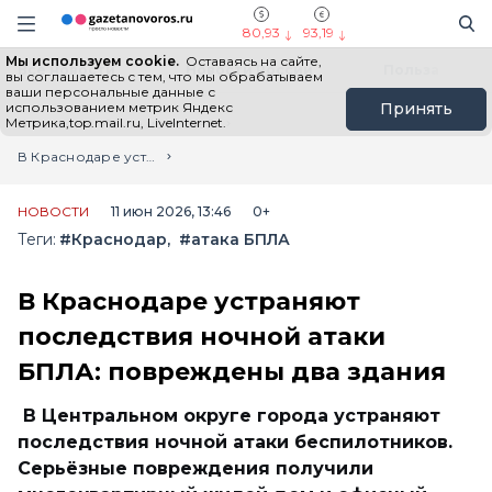
Информационный портал "ГазетаНоворос.ру"
Поиск
Навигация сайта
80,93
93,19
Мы используем cookie.
Оставаясь на сайте,
Все новости
Новости России
Польза
вы соглашаетесь с тем, что мы обрабатываем
ваши персональные данные с
использованием метрик Яндекс
Принять
Метрика,top.mail.ru, LiveInternet.
Главная
Лента новостей
В Краснодаре устраняют последствия ночной атаки БПЛА: повреждены два здания
НОВОСТИ
11 июн 2026, 13:46
0+
Теги:
#Краснодар
#атака БПЛА
В Краснодаре устраняют
последствия ночной атаки
БПЛА: повреждены два здания
В Центральном округе города устраняют
последствия ночной атаки беспилотников.
Серьёзные повреждения получили