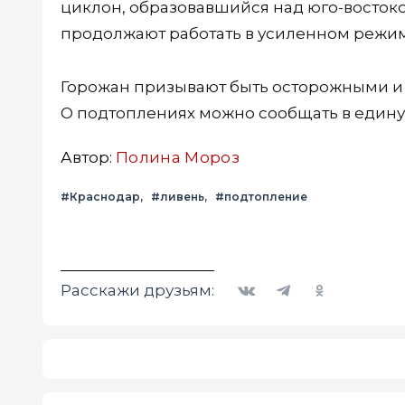
циклон, образовавшийся над юго-восток
продолжают работать в усиленном режим
Горожан призывают быть осторожными и 
О подтоплениях можно сообщать в единую
Автор:
Полина Мороз
#Краснодар
#ливень
#подтопление
Вконтакте
Telegram
Одноклассники
Расскажи друзьям: