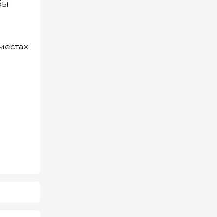
бы
местах.