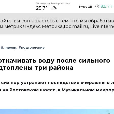
08 августа, Новороссийск
82,17
Курс ЦБ
25,7°
Новости России
айте, вы соглашаетесь с тем, что мы обрабаты
етрик Яндекс Метрика,top.mail.ru, LiveInterne
#ливень
#подтопление
ткачивать воду после сильного
одтоплены три района
 сих пор устраняют последствия вчерашнего л
 на Ростовском шоссе, в Музыкальном микро