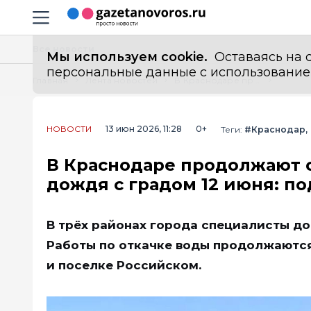
Информационный портал "ГазетаНоворос.ру"
Навигация сайта
Все новости
Мы используем cookie.
Оставаясь на с
персональные данные с использованием м
Главная
Лента новостей
В Краснодаре продолжают откачивать воду после сильного дождя с градом 12 июня: подтоплены три района
НОВОСТИ
13 июн 2026, 11:28
0+
Теги:
#Краснодар
В Краснодаре продолжают о
дождя с градом 12 июня: п
В трёх районах города специалисты до
Работы по откачке воды продолжаются
и поселке Российском.