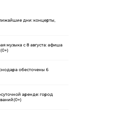
ближайшие дни: концерты,
ая музыка с 8 августа: афиша
х
(0+)
аснодара обесточены 6
осуточной аренде: город
ований
(0+)