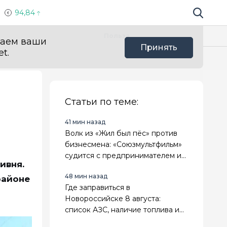
94,84
Поиск по 
Мы в с
Польза
ваем ваши
Принять
t.
Статьи по теме:
41 мин назад
Волк из «Жил был пёс» против
бизнесмена: «Союзмультфильм»
судится с предпринимателем из
ивня.
Новороссийска
48 мин назад
районе
Где заправиться в
Новороссийске 8 августа:
список АЗС, наличие топлива и
лимиты