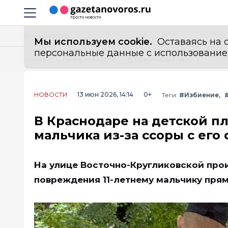
Информационный портал "ГазетаНоворос.ру"
Навигация сайта
Все новости
Мы используем cookie.
Оставаясь на с
персональные данные с использованием м
Главная
Лента новостей
В Краснодаре на детской площадке мужчина избил 11-летнего мальчика из-за ссоры с его сыном
НОВОСТИ
13 июн 2026, 14:14
0+
Теги:
#Избиение
В Краснодаре на детской п
мальчика из-за ссоры с его
На улице Восточно-Кругликовской про
повреждения 11-летнему мальчику прям