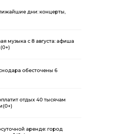
ближайшие дни: концерты,
ая музыка с 8 августа: афиша
х
(0+)
аснодара обесточены 6
оплатит отдых 40 тысячам
и
(0+)
осуточной аренде: город