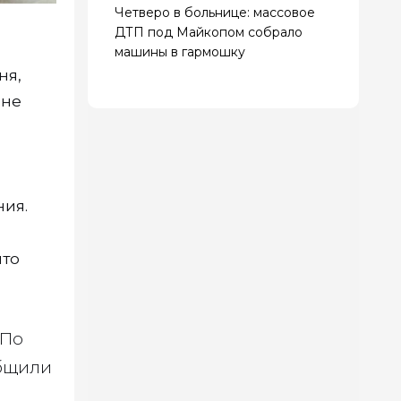
Четверо в больнице: массовое
ДТП под Майкопом собрало
машины в гармошку
ня,
 не
ния.
что
 По
общили