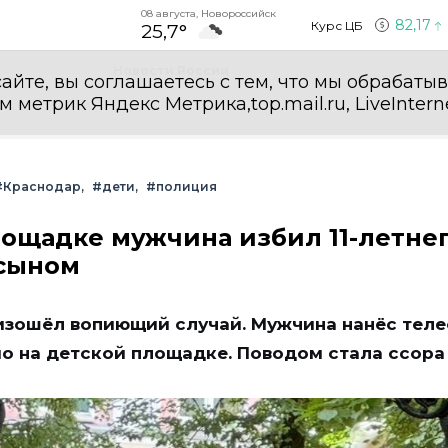
08 августа, Новороссийск
82,17
Курс ЦБ
25,7°
Новости России
айте, вы соглашаетесь с тем, что мы обрабаты
етрик Яндекс Метрика,top.mail.ru, LiveInterne
#Краснодар
#дети
#полиция
лощадке мужчина избил 11-летне
 сыном
изошёл вопиющий случай. Мужчина нанёс тел
о на детской площадке. Поводом стала ссора