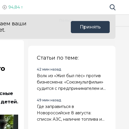
94,84
Поиск по 
Мы в с
Польза
ваем ваши
Принять
t.
Статьи по теме:
го
42 мин назад
Волк из «Жил был пёс» против
бизнесмена: «Союзмультфильм»
судится с предпринимателем из
есные
Новороссийска
49 мин назад
 детей.
Где заправиться в
Новороссийске 8 августа:
список АЗС, наличие топлива и
лимиты