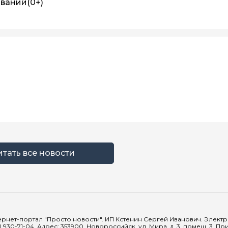
ований
(0+)
итать все новости
рнет-портал "Просто новости". ИП Кстенин Сергей Иванович. Электрон
) 930-71-04. Адрес: 353900, Новороссийск, ул. Мира, д. 3, помещ. 3. 