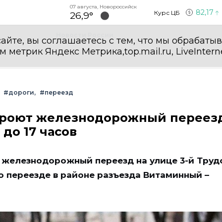
07 августа, Новороссийск
82,17
Курс ЦБ
26,9°
Новости России
айте, вы соглашаетесь с тем, что мы обрабаты
етрик Яндекс Метрика,top.mail.ru, LiveInterne
#дороги
#переезд
кроют железнодорожный переезд
до 17 часов
 железнодорожный переезд на улице 3-й Труд
о переезде в районе разъезда Витаминный –