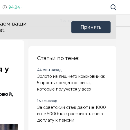
94,84
Поиск по 
Мы в с
Польза
ваем ваши
Принять
t.
Статьи по теме:
 у
44 мин назад
Золото из лишнего крыжовника:
5 простых рецептов вина,
которые получатся у всех
овой,
1 час назад
За советский стаж дают не 1000
и не 5000: как рассчитать свою
доплату к пенсии