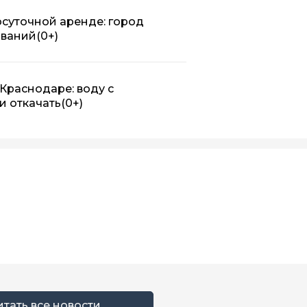
осуточной аренде: город
ований
(0+)
Краснодаре: воду с
и откачать
(0+)
итать все новости