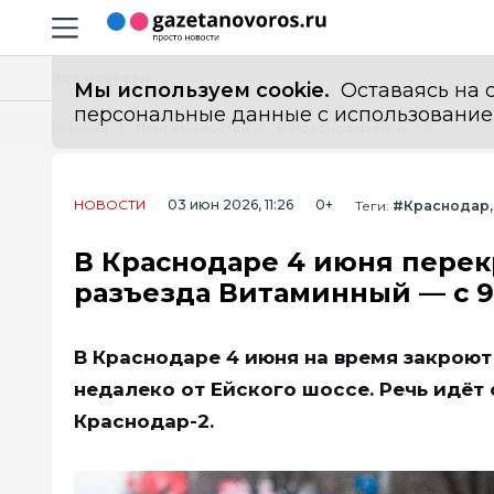
Информационный портал "ГазетаНоворос.ру"
Навигация сайта
Все новости
Мы используем cookie.
Оставаясь на с
персональные данные с использованием м
Главная
Лента новостей
В Краснодаре 4 июня перекроют железнодорожный переезд у разъезда Витаминный — с 9 до 17 часов
НОВОСТИ
03 июн 2026, 11:26
0+
Теги:
#Краснодар
В Краснодаре 4 июня пере
разъезда Витаминный — с 9 
В Краснодаре 4 июня на время закроют
недалеко от Ейского шоссе. Речь идёт 
Краснодар-2.