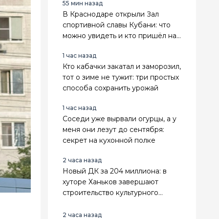
55 мин назад
В Краснодаре открыли Зал
спортивной славы Кубани: что
можно увидеть и кто пришёл на
открытие
1 час назад
Кто кабачки закатал и заморозил,
тот о зиме не тужит: три простых
способа сохранить урожай
1 час назад
Соседи уже вырвали огурцы, а у
меня они лезут до сентября:
секрет на кухонной полке
2 часа назад
Новый ДК за 204 миллиона: в
хуторе Ханьков завершают
строительство культурного
центра
2 часа назад