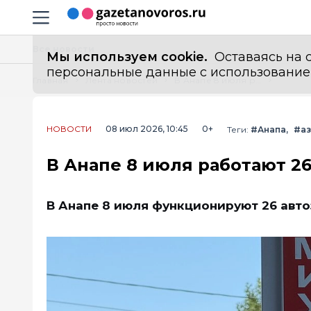
Информационный портал "ГазетаНоворос.ру"
Навигация сайта
Все новости
Мы используем cookie.
Оставаясь на с
персональные данные с использованием м
Главная
Лента новостей
В Анапе 8 июля работают 26 автозаправочных станций: адреса
НОВОСТИ
08 июл 2026, 10:45
0+
Теги:
#Анапа
#аз
В Анапе 8 июля работают 26
В Анапе 8 июля функционируют 26 авт