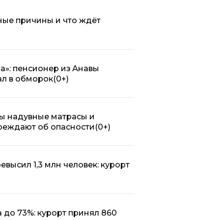
ные причины и что ждёт
а»: пенсионер из Анавы
ал в обморок
(0+)
ы надувные матрасы и
реждают об опасности
(0+)
ревысил 1,3 млн человек: курорт
 до 73%: курорт принял 860