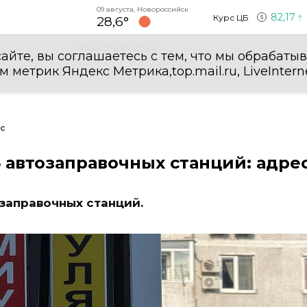
09 августа, Новороссийск
82,17
Курс ЦБ
28,6°
Новости России
айте, вы соглашаетесь с тем, что мы обрабаты
етрик Яндекс Метрика,top.mail.ru, LiveInterne
с
 автозаправочных станций: адре
озаправочных станций.