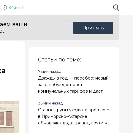
94,84
Поиск по 
Мы в с
Польза
ваем ваши
Принять
t.
Статьи по теме:
са
7 мин назад
Дважды в год — перебор: новый
закон обуздает рост
коммунальных тарифов и даст
предсказуемость
36 мин назад
Старые трубы уходят в прошлое:
в Приморско-Ахтарске
обновляют водопровод почти на
7 километров