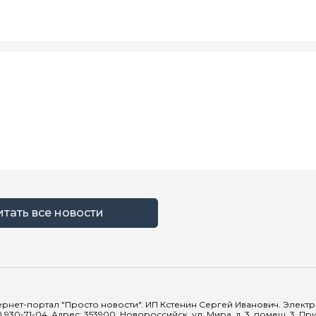
итать все новости
рнет-портал "Просто новости". ИП Кстенин Сергей Иванович. Электрон
) 930-71-04. Адрес: 353900, Новороссийск, ул. Мира, д. 3, помещ. 3. 