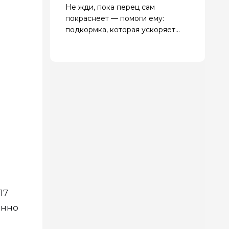
Не жди, пока перец сам
покраснеет — помоги ему:
подкормка, которая ускоряет
созревание в 2 раза
17
енно