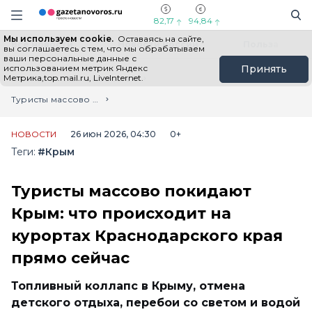
Информационный портал "ГазетаНоворос.ру"
Поиск
Навигация сайта
82,17
94,84
Мы используем cookie.
Оставаясь на сайте,
Все новости
Новости России
Польза
вы соглашаетесь с тем, что мы обрабатываем
ваши персональные данные с
использованием метрик Яндекс
Принять
Метрика,top.mail.ru, LiveInternet.
Главная
Лента новостей
Туристы массово покидают Крым: что происходит на курортах Краснодарского края прямо сейчас
НОВОСТИ
26 июн 2026, 04:30
0+
Теги:
#Крым
Туристы массово покидают
Крым: что происходит на
курортах Краснодарского края
прямо сейчас
Топливный коллапс в Крыму, отмена
детского отдыха, перебои со светом и водой