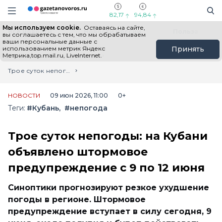
Информационный портал "ГазетаНоворос.ру"
Поиск
Навигация сайта
82,17
94,84
Мы используем cookie.
Оставаясь на сайте,
Все новости
Новости России
Польза
вы соглашаетесь с тем, что мы обрабатываем
ваши персональные данные с
использованием метрик Яндекс
Принять
Метрика,top.mail.ru, LiveInternet.
Главная
Лента новостей
Трое суток непогоды: на Кубани объявлено штормовое предупреждение с 9 по 12 июня
НОВОСТИ
09 июн 2026, 11:00
0+
Теги:
#Кубань
#непогода
Трое суток непогоды: на Кубани
объявлено штормовое
предупреждение с 9 по 12 июня
Синоптики прогнозируют резкое ухудшение
погоды в регионе. Штормовое
предупреждение вступает в силу сегодня, 9