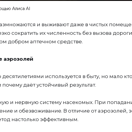
ощью Алиса AI
азмножаются и выживают даже в чистых помеще
резко сократить их численность без вызова дорог
ром добром аптечном средстве.
е аэрозолей
о десятилетиями используется в быту, но мало кт
и почему даёт устойчивый результат.
ную и нервную систему насекомых. При попадан
ение и обезвоживание. В отличие от аэрозолей, 
етод настолько эффективным.