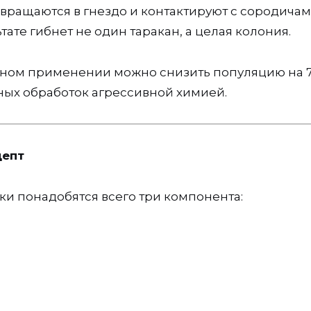
ращаются в гнездо и контактируют с сородичам
ате гибнет не один таракан, а целая колония.
ьном применении можно снизить популяцию на 
орных обработок агрессивной химией.
цепт
и понадобятся всего три компонента: