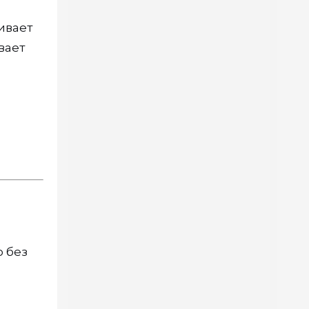
ивает
вает
о без