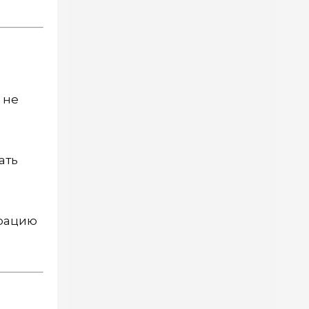
 не
ать
трацию