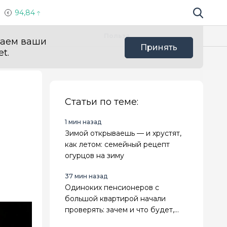
94,84
Поиск по 
Мы в с
Польза
ваем ваши
Принять
t.
Статьи по теме:
1 мин назад
Зимой открываешь — и хрустят,
как летом: семейный рецепт
огурцов на зиму
37 мин назад
Одиноких пенсионеров с
большой квартирой начали
проверять: зачем и что будет,
если найдут нарушения