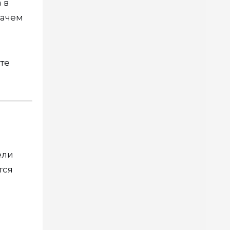
 в
Зачем
те
ели
тся