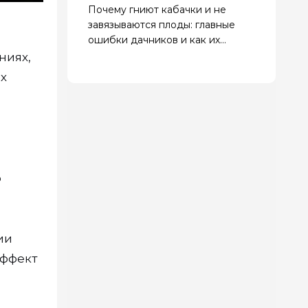
Почему гниют кабачки и не
завязываются плоды: главные
ошибки дачников и как их
исправить
ниях,
их
о
ии
эффект