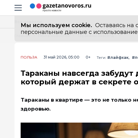
Информационный портал "ГазетаНоворос.ру"
Навигация сайта
Все новости
Мы используем cookie.
Оставаясь на с
персональные данные с использованием м
Главная
Лента новостей
Тараканы навсегда забудут дорогу в вашу квартиру: способ, который держат в секрете опытные хозяйки
ПОЛЬЗА
31 май 2026, 05:00
0+
Теги:
#лайфхак
#п
Тараканы навсегда забудут 
который держат в секрете 
Тараканы в квартире — это не только н
здоровью.