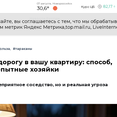
07 августа, Новороссийск
82,17
Курс ЦБ
30,6°
Новости России
айте, вы соглашаетесь с тем, что мы обрабаты
етрик Яндекс Метрика,top.mail.ru, LiveInterne
ольза
#тараканы
дорогу в вашу квартиру: способ,
опытные хозяйки
еприятное соседство, но и реальная угроза