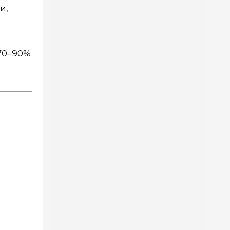
и,
70–90%