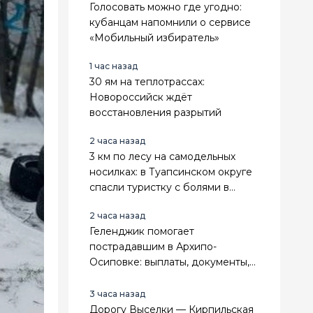
Голосовать можно где угодно:
кубанцам напомнили о сервисе
«Мобильный избиратель»
1 час назад
30 ям на теплотрассах:
Новороссийск ждёт
восстановления разрытий
2 часа назад
3 км по лесу на самодельных
носилках: в Туапсинском округе
спасли туристку с болями в
животе
2 часа назад
Геленджик помогает
пострадавшим в Архипо-
Осиповке: выплаты, документы,
поддержка
3 часа назад
Дорогу Выселки — Кирпильская