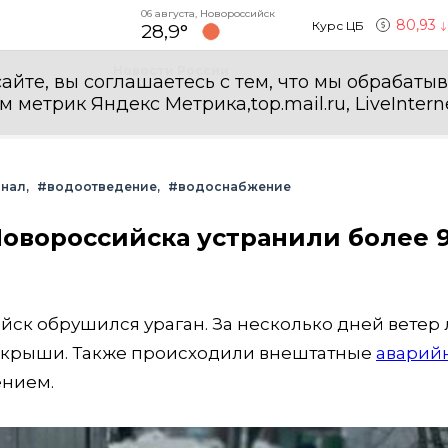
06 августа, Новороссийск
80,93
Курс ЦБ
28,9°
Новости России
айте, вы соглашаетесь с тем, что мы обрабаты
етрик Яндекс Метрика,top.mail.ru, LiveInterne
анал
#водоотведение
#водоснабжение
овороссийска устранили более 
ийск обрушился ураган. За несколько дней ветер
 крыши. Также происходили внештатные
аварий
ением.