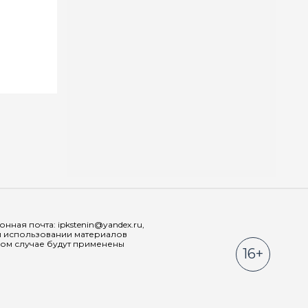
Мы в соц
ная почта: ipkstenin@yandex.ru,
При использовании материалов
ном случае будут применены
16+