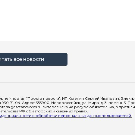
итать все новости
рнет-портал "Просто новости". ИП Кстенин Сергей Иванович. Электрон
) 930-71-04. Адрес: 353900, Новороссийск, ул. Мира, д. 3, помещ. 3. 
тала gazetanovoros.ru гиперссылка на ресурс обязательна, в против
тельства РФ об авторских и смежных правах.
денциальности и обработки персональных данных пользователей.