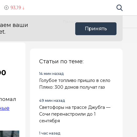
93,19
Поиск по 
Мы в с
Польза
ваем ваши
Принять
t.
Статьи по теме:
90
14 мин назад
Голубое топливо пришло в село
Пляхо: 300 домов получат газ
 ломал
49 мин назад
Светофоры на трассе Джубга —
ные
Сочи перенастроили до 1
сентября
1 час назад