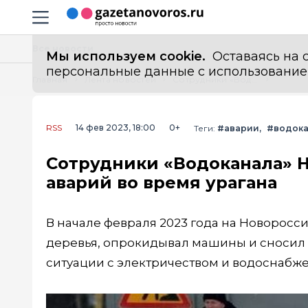
Информационный портал "ГазетаНоворос.ру"
Навигация сайта
Все новости
Мы используем cookie.
Оставаясь на с
персональные данные с использованием м
Главная
Лента новостей
Сотрудники «Водоканала» Новороссийска устранили более 90 аварий во время урагана
RSS
14 фев 2023, 18:00
0+
Теги:
#аварии
#водок
Сотрудники «Водоканала» Н
аварий во время урагана
В начале февраля 2023 года на Новоросс
деревья, опрокидывал машины и сносил
ситуации с электричеством и водоснабж