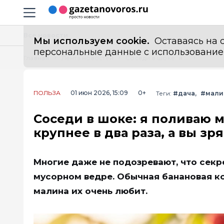
Информационный портал "ГазетаНоворос.ру"
Навигация сайта
Все новости
Мы используем cookie.
Оставаясь на с
персональные данные с использованием м
Главная
Лента новостей
Соседи в шоке: я поливаю малину банановой водой — и ягоды крупнее в два раза, а вы зря покупаете удобрения
ПОЛЬЗА
01 июн 2026, 15:09
0+
Теги:
#дача
#мали
Соседи в шоке: я поливаю 
крупнее в два раза, а вы з
Многие даже не подозревают, что секр
мусорном ведре. Обычная банановая ко
малина их очень любит.