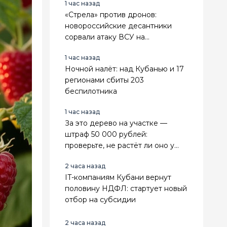
1 час назад
«Стрела» против дронов:
новороссийские десантники
сорвали атаку ВСУ на
Ореховском направлении
1 час назад
Ночной налёт: над Кубанью и 17
регионами сбиты 203
беспилотника
1 час назад
За это дерево на участке —
штраф 50 000 рублей:
проверьте, не растёт ли оно у
вас
2 часа назад
IT-компаниям Кубани вернут
половину НДФЛ: стартует новый
отбор на субсидии
2 часа назад