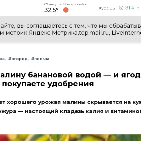
07 августа, Новороссийск
81,41
Курс ЦБ
32,5°
Новости России
айте, вы соглашаетесь с тем, что мы обрабаты
етрик Яндекс Метрика,top.mail.ru, LiveInterne
на
#огород
#польза
малину банановой водой — и яго
ря покупаете удобрения
ет хорошего урожая малины скрывается на кух
жура — настоящий кладезь калия и витаминов