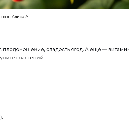
ощью Алиса AI
ст, плодоношение, сладость ягод. А ещё — витами
нитет растений.
.