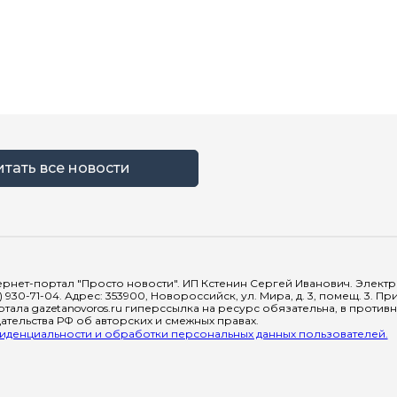
итать все новости
рнет-портал "Просто новости". ИП Кстенин Сергей Иванович. Электрон
) 930-71-04. Адрес: 353900, Новороссийск, ул. Мира, д. 3, помещ. 3. 
тала gazetanovoros.ru гиперссылка на ресурс обязательна, в против
тельства РФ об авторских и смежных правах.
денциальности и обработки персональных данных пользователей.