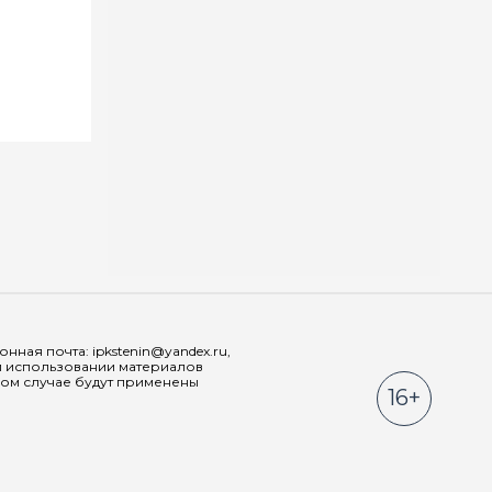
Мы в соц
ная почта: ipkstenin@yandex.ru,
При использовании материалов
ном случае будут применены
16+