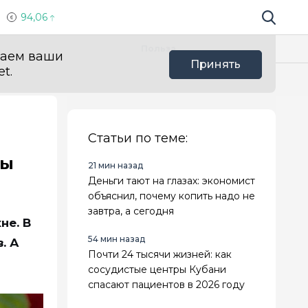
94,06
Поиск по 
Мы в с
Польза
ваем ваши
Принять
t.
Статьи по теме:
ды
21 мин назад
Деньги тают на глазах: экономист
объяснил, почему копить надо не
завтра, а сегодня
не. В
54 мин назад
. А
Почти 24 тысячи жизней: как
сосудистые центры Кубани
спасают пациентов в 2026 году