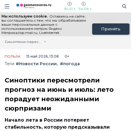
Информационный портал "ГазетаНоворос.ру"
Поиск
Навигация сайта
81,41
94,06
Мы используем cookie.
Оставаясь на сайте,
Все новости
Новости России
Польза
вы соглашаетесь с тем, что мы обрабатываем
ваши персональные данные с
использованием метрик Яндекс
Принять
Метрика,top.mail.ru, LiveInternet.
Главная
Лента новостей
Синоптики пересмотрели прогноз на июнь и июль: лето порадует неожиданными сюрпризами
ПОЛЬЗА
15 май 2026, 13:08
0+
Теги:
#Новости России
#погода
Синоптики пересмотрели
прогноз на июнь и июль: лето
порадует неожиданными
сюрпризами
Начало лета в России потеряет
стабильность, которую предсказывали