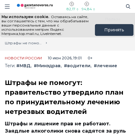
Информационный портал "ГазетаНоворос.ру"
Поиск
Навигация сайта
82,17
94,84
Мы используем cookie.
Оставаясь на сайте,
Все новости
Новости России
Польза
вы соглашаетесь с тем, что мы обрабатываем
ваши персональные данные с
использованием метрик Яндекс
Принять
Метрика,top.mail.ru, LiveInternet.
Главная
Лента новостей
Штрафы не помогут: правительство утвердило план по принудительному лечению нетрезвых водителей
НОВОСТИ РОССИИ
10 июн 2026, 19:01
0+
Теги:
#МВД
#Минздрав
#водители
#лечение
Штрафы не помогут:
правительство утвердило план
по принудительному лечению
нетрезвых водителей
Штрафы и лишение прав не работают.
Заядлые алкоголики снова садятся за руль