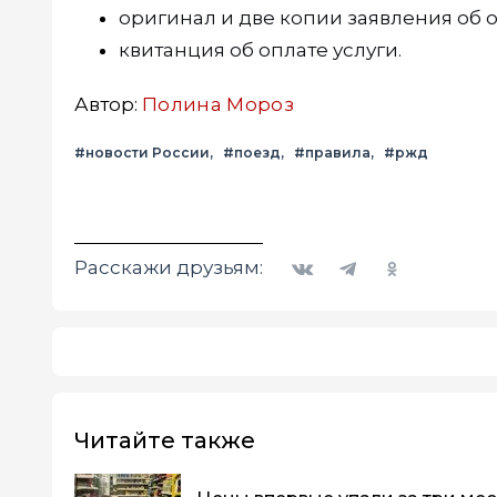
оригинал и две копии заявления об от
квитанция об оплате услуги.
Автор:
Полина Мороз
#новости России
#поезд
#правила
#ржд
Вконтакте
Telegram
Одноклассники
Расскажи друзьям:
Читайте также