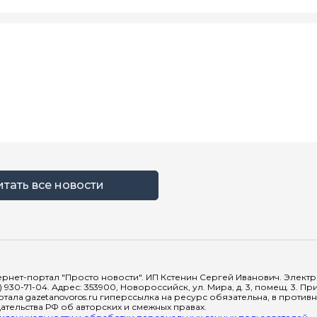
итать все новости
рнет-портал "Просто новости". ИП Кстенин Сергей Иванович. Электрон
) 930-71-04. Адрес: 353900, Новороссийск, ул. Мира, д. 3, помещ. 3. 
тала gazetanovoros.ru гиперссылка на ресурс обязательна, в против
тельства РФ об авторских и смежных правах.