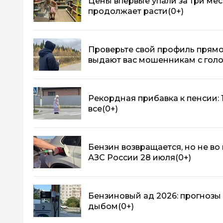
Цены впервые упали за три мес
продолжает расти
(0+)
Проверьте свой профиль прямо с
выдают вас мошенникам с гол
Рекордная прибавка к пенсии: 17
все
(0+)
Бензин возвращается, но не во
АЗС России 28 июля
(0+)
Бензиновый ад 2026: прогнозы 
дыбом
(0+)