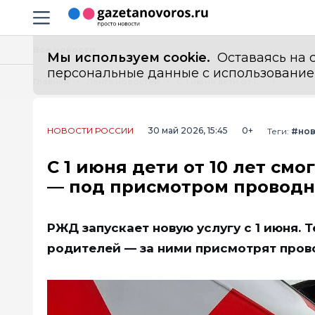
Информационный портал "ГазетаНоворос.ру"
Навигация сайта
Все новости
Мы используем cookie.
Оставаясь на с
персональные данные с использованием м
Главная
Лента новостей
С 1 июня дети от 10 лет смогут ездить на поездах без родителей — под присмотром проводника
НОВОСТИ РОССИИ
30 май 2026, 15:45
0+
Теги:
#нов
С 1 июня дети от 10 лет см
— под присмотром проводн
РЖД запускает новую услугу с 1 июня. Т
родителей — за ними присмотрят прово