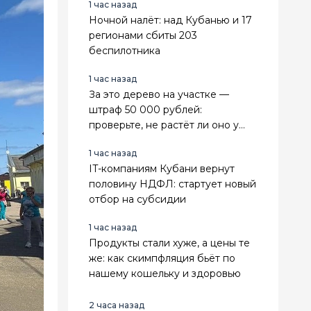
1 час назад
Ночной налёт: над Кубанью и 17
регионами сбиты 203
беспилотника
1 час назад
За это дерево на участке —
штраф 50 000 рублей:
проверьте, не растёт ли оно у
вас
1 час назад
IT-компаниям Кубани вернут
половину НДФЛ: стартует новый
отбор на субсидии
1 час назад
Продукты стали хуже, а цены те
же: как скимпфляция бьёт по
нашему кошельку и здоровью
2 часа назад