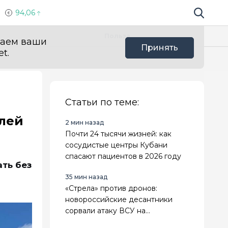
94,06
Поиск по 
Мы в с
Польза
ваем ваши
Принять
t.
Статьи по теме:
елей
2 мин назад
Почти 24 тысячи жизней: как
сосудистые центры Кубани
спасают пациентов в 2026 году
ать без
35 мин назад
«Стрела» против дронов:
новороссийские десантники
сорвали атаку ВСУ на
Ореховском направлении