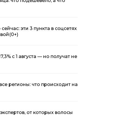
яца: что подешевело, а что
ейчас: эти 3 пункта в соцсетях
овой
(0+)
,3% с 1 августа — но получат не
 все регионы: что происходит на
экспертов, от которых волосы