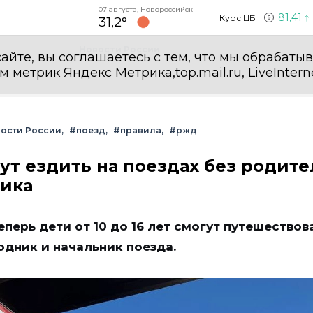
07 августа, Новороссийск
81,41
Курс ЦБ
31,2°
Новости России
айте, вы соглашаетесь с тем, что мы обрабаты
етрик Яндекс Метрика,top.mail.ru, LiveInterne
ости России
#поезд
#правила
#ржд
огут ездить на поездах без родит
ика
еперь дети от 10 до 16 лет смогут путешествов
дник и начальник поезда.