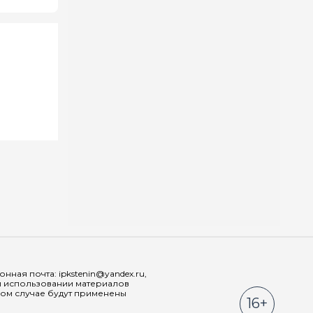
Мы в соц
ная почта: ipkstenin@yandex.ru,
При использовании материалов
ном случае будут применены
16+