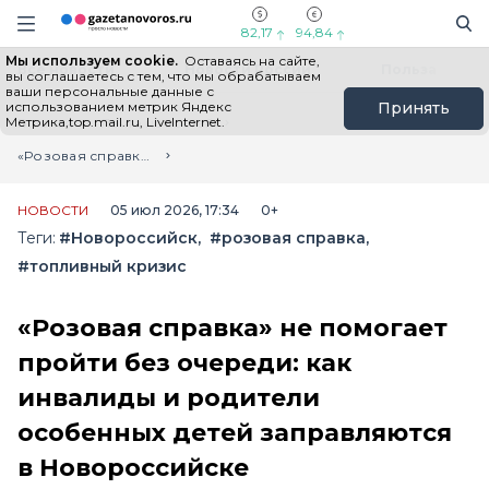
Информационный портал "ГазетаНоворос.ру"
Поиск
Навигация сайта
82,17
94,84
Мы используем cookie.
Оставаясь на сайте,
Все новости
Новости России
Польза
вы соглашаетесь с тем, что мы обрабатываем
ваши персональные данные с
использованием метрик Яндекс
Принять
Метрика,top.mail.ru, LiveInternet.
Главная
Лента новостей
«Розовая справка» не помогает пройти без очереди: как инвалиды и родители особенных детей заправляются в Новороссийске
НОВОСТИ
05 июл 2026, 17:34
0+
Теги:
#Новороссийск
#розовая справка
#топливный кризис
«Розовая справка» не помогает
пройти без очереди: как
инвалиды и родители
особенных детей заправляются
в Новороссийске